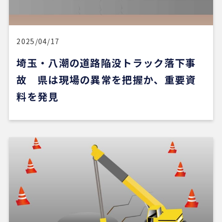
料が無料だったのが素晴らしいです。担当の方（中
石さん）の知識も豊富で、返事も迅速、物件購入に
際してゴリ押しもなく、気になる物件についてフラ
ットなご意見をいただけたのが性に合っていまし
2025/04/17
た。おすすめです。
埼玉・八潮の道路陥没トラック落下事
故 県は現場の異常を把握か、重要資
※Google口コミより他の口コミを見る
料を発見