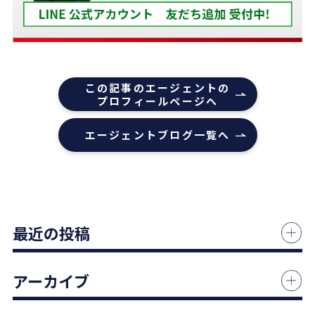
うほどでした。
また色々な相談もすぐ迅速に対応していただ感謝し
ております。
また機会があれば是非REDSを利用したいし、紹介
この記事のエージェントの
していきたいと思います。
プロフィールページへ
エージェントの指名は下山さんをオススメします！
エージェントブログ一覧へ
本当にありがとうございました！
1 か月前
中古マンションの売却でお世話になりました。
最近の投稿
担当の志水様は、ベテランならではの豊富な知識で
市場動向や適正価格を丁寧に解説してくださり、終
始納得感を持って進めることができました。
アーカイブ
何より素晴らしいと感じたのは、情報の囲い込み等
を一切行わないという徹底した透明性です。この誠