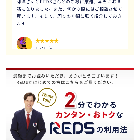
柳澤さんとREDSさんとのご縁に感謝、本当にお世
話になりました。また、何かの際にはご相談させて
貰います、そして、周りの仲間に強く紹介しておき
ます。
1 か月前
義母にマンションの売却はどこがいいのか相談を受
け、すぐにREDSを紹介しました。
他の不動産会社と違って、売り込みが全くなく自分
のペースで進めることが出来るのが非常に大きかっ
たです。
担当の下山さんには大変お世話になりました。
築年数が厳しい条件の中、数々の条件を伝えたとこ
ろ、適切かつ具体的に提案していただきました。
下山さんの人柄も安心でき、打ち合わせの時に、冗
談や笑い話が多く、不動産売却のことを忘れてしま