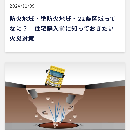
い物件に出会うのは少し難しいかもしれません。
2024/11/09
防火地域・準防火地域・22条区域って
ただ、そういう場合でも、結局は良い不動産会社や
担当者に出会えないと希望の物件にはたどり着きに
なに？ 住宅購入前に知っておきたい
くいと思います。
火災対策
安い買い物ではないので、まずは自分でもいろいろ
な物件を見て勉強し、ある程度判断できる状態にな
ってから動くのが大切だと感じました。
担当の山崎一さん対応がスムーズで、とても安心感
がありました。こちらが気になることや質問にも毎
回正確に答えていただけただけでなく、自分では気
づいていなかった点まで補足して教えてくださり、
終始安心してお任せできました。
5 か月前
新しい自宅の購入でお世話になりました。仲介手数