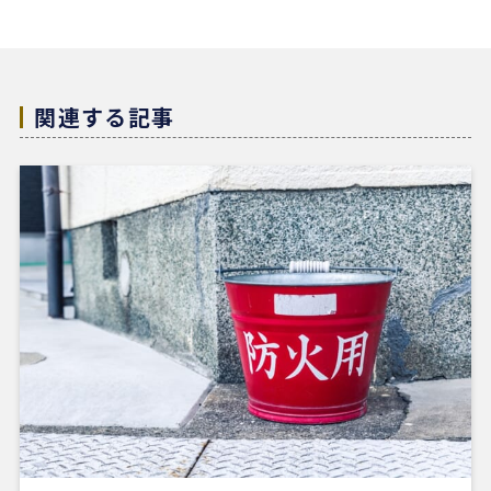
実な姿勢と親身な対応に、人間としても深い信頼を
置くことができました。
結果として非常に満足のいく売却ができ、今後も購
入の機会があればぜひ志水様にお願いしたいと考え
ています。知人にも自信を持って紹介できる不動産
関連する記事
会社様です。
4 か月前
REDSは、自分でSUUMOなどを使って物件検索がで
きる人にはおすすめだと感じました。
他の不動産会社にも行きましたが、こちらの希望に
寄り添うというより、不動産会社側が売りたい物件
を勧められているように感じることもありました。
その点、REDSは自分で見つけた物件を軸に進めや
すいのがよかったです。
一方で、自分が望む物件像がまだ明確でない人や、
うまく検索できない人にとっては、REDSだけで良