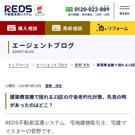
MENU
受付時間：年中無休／10時〜19時
購入相談
売却相談
リフォーム
エージェントブログ
AGENT BLOG
トップページ
エージェントブログ
菅野 洋充
建築費高騰で揺れる23
公開日：2025年9月18日
菅野 洋充
建築費高騰で揺れる23区の庁舎老朽化対策。先見の明
があったのはどこ？
REDS不動産流通システム、宅地建物取引士、宅建マ
イスターの菅野です。