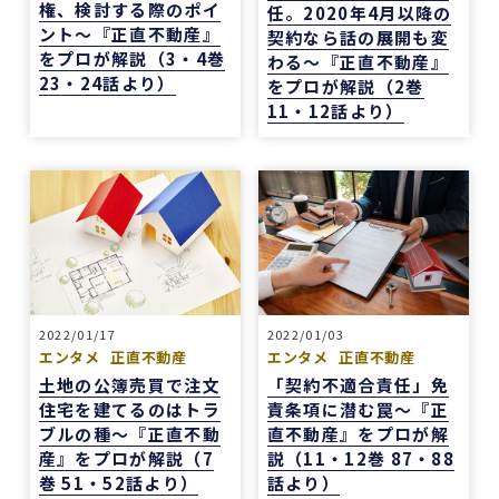
権、検討する際のポイ
任。2020年4月以降の
ント～『正直不動産』
契約なら話の展開も変
をプロが解説（3・4巻
わる～『正直不動産』
23・24話より）
をプロが解説（2巻
11・12話より）
2022/01/17
2022/01/03
エンタメ
正直不動産
エンタメ
正直不動産
土地の公簿売買で注文
「契約不適合責任」免
住宅を建てるのはトラ
責条項に潜む罠～『正
ブルの種～『正直不動
直不動産』をプロが解
産』をプロが解説（7
説（11・12巻 87・88
巻 51・52話より）
話より）