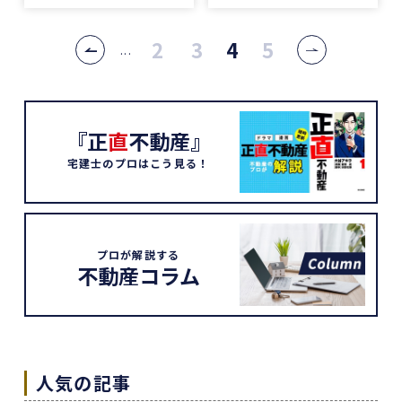
2
3
4
5
...
『正
直
不動産』
宅建士のプロはこう見る！
プロが解説する
不動産コラム
人気の記事