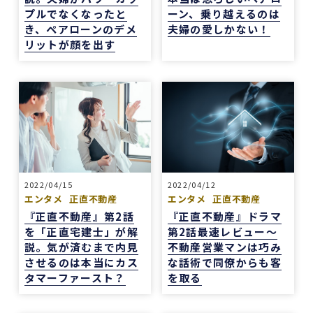
プルでなくなったと
ーン、乗り越えるのは
き、ペアローンのデメ
夫婦の愛しかない！
リットが顔を出す
2022/04/15
2022/04/12
エンタメ
正直不動産
エンタメ
正直不動産
『正直不動産』第2話
『正直不動産』ドラマ
を「正直宅建士」が解
第2話最速レビュー～
説。気が済むまで内見
不動産営業マンは巧み
させるのは本当にカス
な話術で同僚からも客
タマーファースト？
を取る