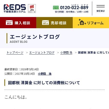
MENU
受付時間：年中無休／10時〜19時
購入相談
売却相談
リフォーム
エージェントブログ
AGENT BLOG
トップページ
エージェントブログ
小野田 浩
固都税 清算金 に対し
最終更新日：2026年5月14日
公開日：2017年10月14日
小野田 浩
固都税 清算金 に対しての消費税について
こんにちは。