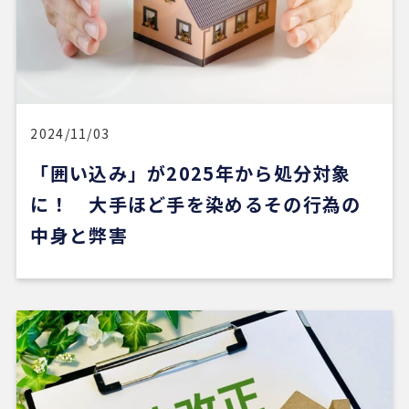
5 か月前
新しい自宅の購入でお世話になりました。仲介手数
料が無料だったのが素晴らしいです。担当の方（中
石さん）の知識も豊富で、返事も迅速、物件購入に
際してゴリ押しもなく、気になる物件についてフラ
ットなご意見をいただけたのが性に合っていまし
2024/11/03
た。おすすめです。
「囲い込み」が2025年から処分対象
に！ 大手ほど手を染めるその行為の
※Google口コミより他の口コミを見る
中身と弊害