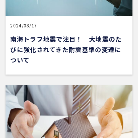
すいのがよかったです。
一方で、自分が望む物件像がまだ明確でない人や、
うまく検索できない人にとっては、REDSだけで良
い物件に出会うのは少し難しいかもしれません。
2024/08/17
南海トラフ地震で注目！ 大地震のた
ただ、そういう場合でも、結局は良い不動産会社や
担当者に出会えないと希望の物件にはたどり着きに
びに強化されてきた耐震基準の変遷に
くいと思います。
ついて
安い買い物ではないので、まずは自分でもいろいろ
な物件を見て勉強し、ある程度判断できる状態にな
ってから動くのが大切だと感じました。
担当の山崎一さん対応がスムーズで、とても安心感
がありました。こちらが気になることや質問にも毎
回正確に答えていただけただけでなく、自分では気
づいていなかった点まで補足して教えてくださり、
終始安心してお任せできました。