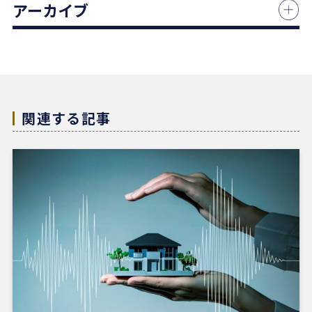
アーカイブ
何より素晴らしいと感じたのは、情報の囲い込み等
を一切行わないという徹底した透明性です。この誠
実な姿勢と親身な対応に、人間としても深い信頼を
置くことができました。
結果として非常に満足のいく売却ができ、今後も購
入の機会があればぜひ志水様にお願いしたいと考え
ています。知人にも自信を持って紹介できる不動産
関連する記事
会社様です。
4 か月前
REDSは、自分でSUUMOなどを使って物件検索がで
きる人にはおすすめだと感じました。
他の不動産会社にも行きましたが、こちらの希望に
寄り添うというより、不動産会社側が売りたい物件
を勧められているように感じることもありました。
その点、REDSは自分で見つけた物件を軸に進めや