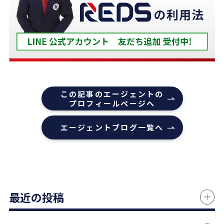
ろ、適切かつ具体的に提案していただきました。
下山さんの人柄も安心でき、打ち合わせの時に、冗
談や笑い話が多く、不動産売却のことを忘れてしま
うほどでした。
また色々な相談もすぐ迅速に対応していただ感謝し
ております。
また機会があれば是非REDSを利用したいし、紹介
この記事のエージェントの
していきたいと思います。
プロフィールページへ
エージェントの指名は下山さんをオススメします！
エージェントブログ一覧へ
本当にありがとうございました！
1 か月前
中古マンションの売却でお世話になりました。
最近の投稿
担当の志水様は、ベテランならではの豊富な知識で
市場動向や適正価格を丁寧に解説してくださり、終
始納得感を持って進めることができました。