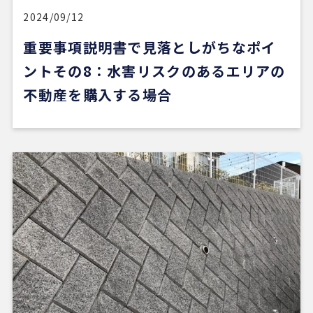
い物件に出会うのは少し難しいかもしれません。
2024/09/12
重要事項説明書で見落としがちなポイ
ただ、そういう場合でも、結局は良い不動産会社や
担当者に出会えないと希望の物件にはたどり着きに
ントその8：水害リスクのあるエリアの
くいと思います。
不動産を購入する場合
安い買い物ではないので、まずは自分でもいろいろ
な物件を見て勉強し、ある程度判断できる状態にな
ってから動くのが大切だと感じました。
担当の山崎一さん対応がスムーズで、とても安心感
がありました。こちらが気になることや質問にも毎
回正確に答えていただけただけでなく、自分では気
づいていなかった点まで補足して教えてくださり、
終始安心してお任せできました。
5 か月前
新しい自宅の購入でお世話になりました。仲介手数