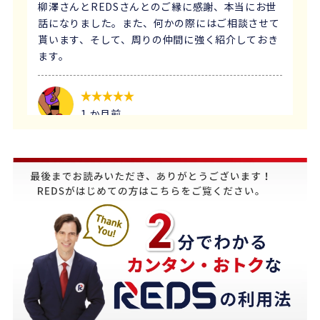
柳澤さんとREDSさんとのご縁に感謝、本当にお世
話になりました。また、何かの際にはご相談させて
貰います、そして、周りの仲間に強く紹介しておき
ます。
1 か月前
義母にマンションの売却はどこがいいのか相談を受
け、すぐにREDSを紹介しました。
他の不動産会社と違って、売り込みが全くなく自分
のペースで進めることが出来るのが非常に大きかっ
たです。
担当の下山さんには大変お世話になりました。
築年数が厳しい条件の中、数々の条件を伝えたとこ
ろ、適切かつ具体的に提案していただきました。
下山さんの人柄も安心でき、打ち合わせの時に、冗
談や笑い話が多く、不動産売却のことを忘れてしま