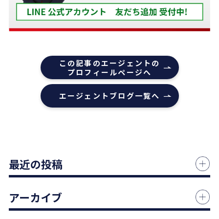
うほどでした。
また色々な相談もすぐ迅速に対応していただ感謝し
ております。
また機会があれば是非REDSを利用したいし、紹介
この記事のエージェントの
していきたいと思います。
プロフィールページへ
エージェントの指名は下山さんをオススメします！
エージェントブログ一覧へ
本当にありがとうございました！
1 か月前
中古マンションの売却でお世話になりました。
最近の投稿
担当の志水様は、ベテランならではの豊富な知識で
市場動向や適正価格を丁寧に解説してくださり、終
始納得感を持って進めることができました。
アーカイブ
何より素晴らしいと感じたのは、情報の囲い込み等
を一切行わないという徹底した透明性です。この誠