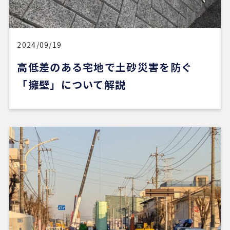
料が無料だったのが素晴らしいです。担当の方（中
石さん）の知識も豊富で、返事も迅速、物件購入に
際してゴリ押しもなく、気になる物件についてフラ
ットなご意見をいただけたのが性に合っていまし
2024/09/19
た。おすすめです。
高低差のある宅地で土砂災害を防ぐ
「擁壁」について解説
※Google口コミより他の口コミを見る