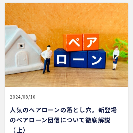
4 か月前
REDSは、自分でSUUMOなどを使って物件検索がで
きる人にはおすすめだと感じました。
他の不動産会社にも行きましたが、こちらの希望に
寄り添うというより、不動産会社側が売りたい物件
を勧められているように感じることもありました。
その点、REDSは自分で見つけた物件を軸に進めや
すいのがよかったです。
一方で、自分が望む物件像がまだ明確でない人や、
うまく検索できない人にとっては、REDSだけで良
い物件に出会うのは少し難しいかもしれません。
2024/08/10
人気のペアローンの落とし穴。新登場
ただ、そういう場合でも、結局は良い不動産会社や
担当者に出会えないと希望の物件にはたどり着きに
のペアローン団信について徹底解説
くいと思います。
（上）
安い買い物ではないので、まずは自分でもいろいろ