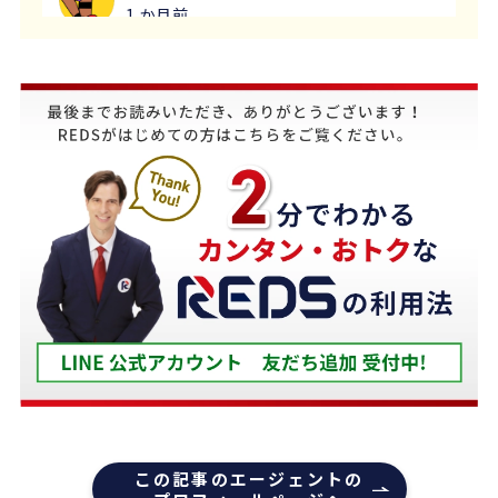
1 か月前
義母にマンションの売却はどこがいいのか相談を受
け、すぐにREDSを紹介しました。
他の不動産会社と違って、売り込みが全くなく自分
のペースで進めることが出来るのが非常に大きかっ
たです。
担当の下山さんには大変お世話になりました。
築年数が厳しい条件の中、数々の条件を伝えたとこ
ろ、適切かつ具体的に提案していただきました。
下山さんの人柄も安心でき、打ち合わせの時に、冗
談や笑い話が多く、不動産売却のことを忘れてしま
うほどでした。
また色々な相談もすぐ迅速に対応していただ感謝し
ております。
また機会があれば是非REDSを利用したいし、紹介
この記事のエージェントの
していきたいと思います。