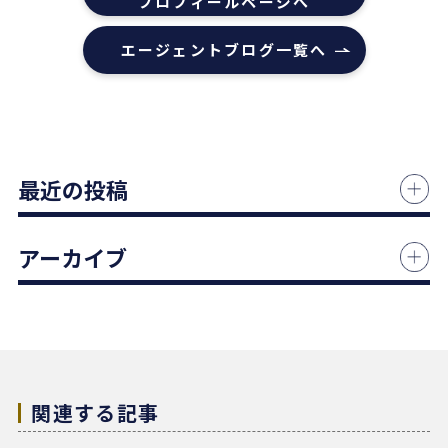
プロフィールページへ
エージェントの指名は下山さんをオススメします！
エージェントブログ一覧へ
本当にありがとうございました！
1 か月前
中古マンションの売却でお世話になりました。
最近の投稿
担当の志水様は、ベテランならではの豊富な知識で
市場動向や適正価格を丁寧に解説してくださり、終
始納得感を持って進めることができました。
アーカイブ
何より素晴らしいと感じたのは、情報の囲い込み等
を一切行わないという徹底した透明性です。この誠
実な姿勢と親身な対応に、人間としても深い信頼を
置くことができました。
結果として非常に満足のいく売却ができ、今後も購
入の機会があればぜひ志水様にお願いしたいと考え
ています。知人にも自信を持って紹介できる不動産
関連する記事
会社様です。