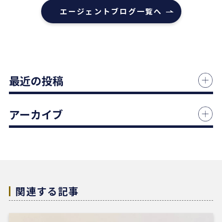
エージェントブログ一覧へ
本当にありがとうございました！
1 か月前
中古マンションの売却でお世話になりました。
最近の投稿
担当の志水様は、ベテランならではの豊富な知識で
市場動向や適正価格を丁寧に解説してくださり、終
始納得感を持って進めることができました。
アーカイブ
何より素晴らしいと感じたのは、情報の囲い込み等
を一切行わないという徹底した透明性です。この誠
実な姿勢と親身な対応に、人間としても深い信頼を
置くことができました。
結果として非常に満足のいく売却ができ、今後も購
入の機会があればぜひ志水様にお願いしたいと考え
ています。知人にも自信を持って紹介できる不動産
関連する記事
会社様です。