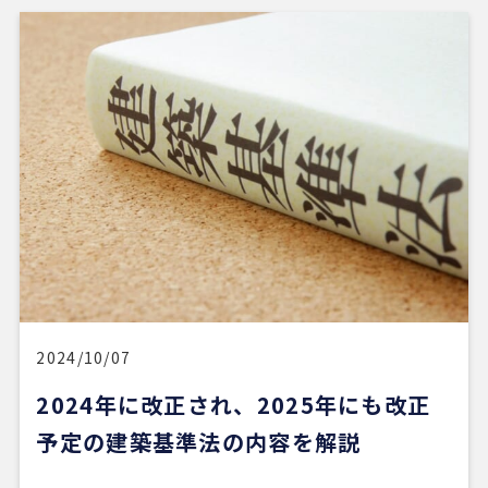
ってから動くのが大切だと感じました。
担当の山崎一さん対応がスムーズで、とても安心感
がありました。こちらが気になることや質問にも毎
回正確に答えていただけただけでなく、自分では気
づいていなかった点まで補足して教えてくださり、
終始安心してお任せできました。
5 か月前
新しい自宅の購入でお世話になりました。仲介手数
料が無料だったのが素晴らしいです。担当の方（中
石さん）の知識も豊富で、返事も迅速、物件購入に
際してゴリ押しもなく、気になる物件についてフラ
2024/10/07
ットなご意見をいただけたのが性に合っていまし
2024年に改正され、2025年にも改正
た。おすすめです。
予定の建築基準法の内容を解説
※Google口コミより他の口コミを見る