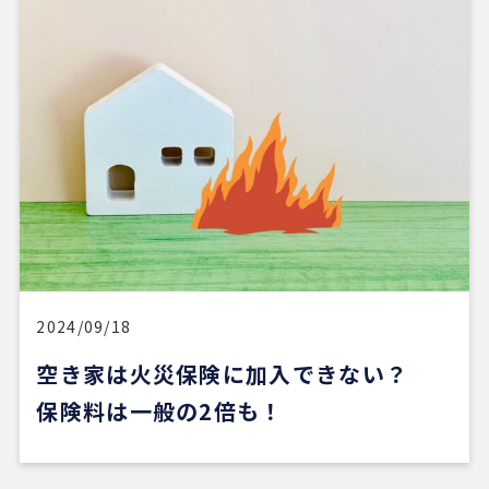
4 か月前
REDSは、自分でSUUMOなどを使って物件検索がで
きる人にはおすすめだと感じました。
他の不動産会社にも行きましたが、こちらの希望に
寄り添うというより、不動産会社側が売りたい物件
を勧められているように感じることもありました。
その点、REDSは自分で見つけた物件を軸に進めや
すいのがよかったです。
一方で、自分が望む物件像がまだ明確でない人や、
うまく検索できない人にとっては、REDSだけで良
い物件に出会うのは少し難しいかもしれません。
2024/09/18
空き家は火災保険に加入できない？
ただ、そういう場合でも、結局は良い不動産会社や
担当者に出会えないと希望の物件にはたどり着きに
保険料は一般の2倍も！
くいと思います。
安い買い物ではないので、まずは自分でもいろいろ
な物件を見て勉強し、ある程度判断できる状態にな