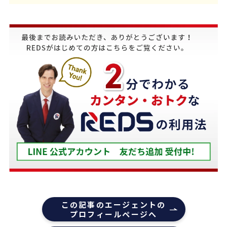
義母にマンションの売却はどこがいいのか相談を受
け、すぐにREDSを紹介しました。
他の不動産会社と違って、売り込みが全くなく自分
のペースで進めることが出来るのが非常に大きかっ
たです。
担当の下山さんには大変お世話になりました。
築年数が厳しい条件の中、数々の条件を伝えたとこ
ろ、適切かつ具体的に提案していただきました。
下山さんの人柄も安心でき、打ち合わせの時に、冗
談や笑い話が多く、不動産売却のことを忘れてしま
うほどでした。
また色々な相談もすぐ迅速に対応していただ感謝し
ております。
また機会があれば是非REDSを利用したいし、紹介
この記事のエージェントの
していきたいと思います。
プロフィールページへ
エージェントの指名は下山さんをオススメします！