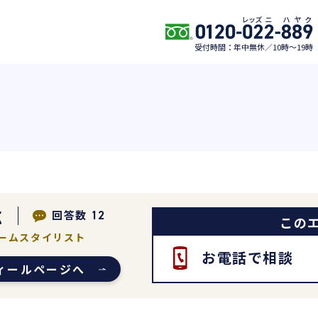
受付時間：年中無休／10時〜19時
稔
回答数
12
この
ームスタイリスト
お電話で相談
ィールページへ