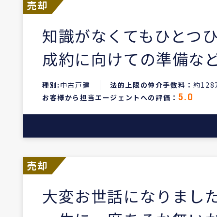
売却
知識がなくてもひとつ
成約に向けての準備な
種別:
中古戸建
法的上限の仲介手数料：
約12
お客様から担当エージェントへの評価：
5.0
売却
大変お世話になりまし