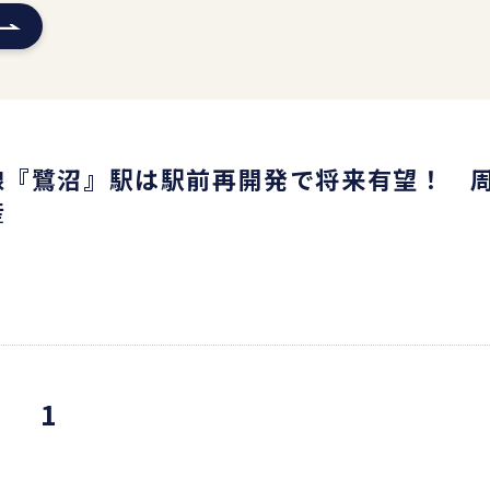
線『鷺沼』駅は駅前再開発で将来有望！ 
産
1