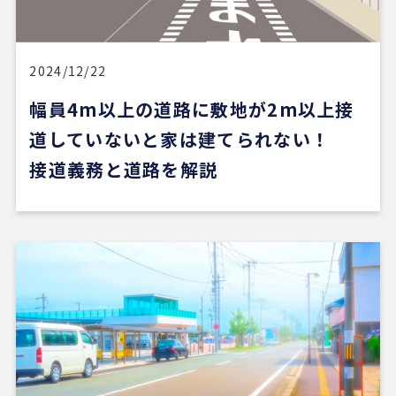
すいのがよかったです。
一方で、自分が望む物件像がまだ明確でない人や、
うまく検索できない人にとっては、REDSだけで良
い物件に出会うのは少し難しいかもしれません。
2024/12/22
幅員4m以上の道路に敷地が2m以上接
ただ、そういう場合でも、結局は良い不動産会社や
担当者に出会えないと希望の物件にはたどり着きに
道していないと家は建てられない！
くいと思います。
接道義務と道路を解説
安い買い物ではないので、まずは自分でもいろいろ
な物件を見て勉強し、ある程度判断できる状態にな
ってから動くのが大切だと感じました。
担当の山崎一さん対応がスムーズで、とても安心感
がありました。こちらが気になることや質問にも毎
回正確に答えていただけただけでなく、自分では気
づいていなかった点まで補足して教えてくださり、
終始安心してお任せできました。