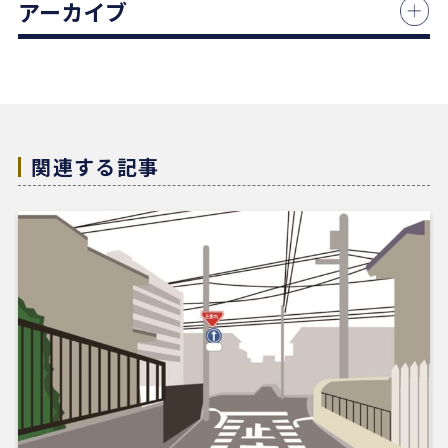
アーカイブ
何より素晴らしいと感じたのは、情報の囲い込み等
を一切行わないという徹底した透明性です。この誠
実な姿勢と親身な対応に、人間としても深い信頼を
置くことができました。
結果として非常に満足のいく売却ができ、今後も購
入の機会があればぜひ志水様にお願いしたいと考え
ています。知人にも自信を持って紹介できる不動産
関連する記事
会社様です。
4 か月前
REDSは、自分でSUUMOなどを使って物件検索がで
きる人にはおすすめだと感じました。
他の不動産会社にも行きましたが、こちらの希望に
寄り添うというより、不動産会社側が売りたい物件
を勧められているように感じることもありました。
その点、REDSは自分で見つけた物件を軸に進めや