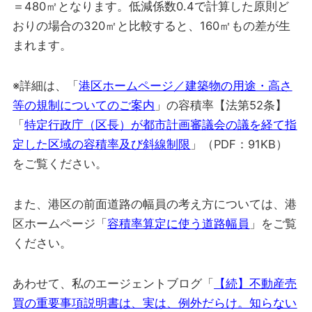
＝480㎡となります。低減係数0.4で計算した原則ど
おりの場合の320㎡と比較すると、160㎡もの差が生
まれます。
※詳細は、「
港区ホームページ／建築物の用途・高さ
等の規制についてのご案内
」の容積率【法第52条】
「
特定行政庁（区長）が都市計画審議会の議を経て指
定した区域の容積率及び斜線制限
」（PDF：91KB）
をご覧ください。
また、港区の前面道路の幅員の考え方については、港
区ホームページ「
容積率算定に使う道路幅員
」をご覧
ください。
あわせて、私のエージェントブログ「
【続】不動産売
買の重要事項説明書は、実は、例外だらけ。知らない