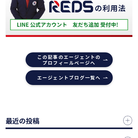
ろ、適切かつ具体的に提案していただきました。
下山さんの人柄も安心でき、打ち合わせの時に、冗
談や笑い話が多く、不動産売却のことを忘れてしま
うほどでした。
また色々な相談もすぐ迅速に対応していただ感謝し
ております。
また機会があれば是非REDSを利用したいし、紹介
この記事のエージェントの
していきたいと思います。
プロフィールページへ
エージェントの指名は下山さんをオススメします！
エージェントブログ一覧へ
本当にありがとうございました！
1 か月前
中古マンションの売却でお世話になりました。
最近の投稿
担当の志水様は、ベテランならではの豊富な知識で
市場動向や適正価格を丁寧に解説してくださり、終
始納得感を持って進めることができました。