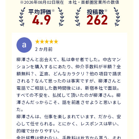
※2026年08月02日現在 本社・首都圏営業所の数値
平均評価
投稿数
※
※
4.9
262
2 か月前
柳澤さんと出会えて、私は幸せ者でした。中古マン
ションを購入するにあたり、仲介手数料が半額？全
額無料？、正直、どんなカラクリ？他の項目で請求
される？なんて思ったのは事実ですが、柳澤さんと
電話でご相談した数時間後には、新宿本社で面談。
すべての不安を、払拭して頂いたのが柳澤さん。柳
澤さんだっからこそ、話を前進させようと思いまし
た。
柳澤さんは、仕事を楽しまれています、だから、安
心して任せられる。とにかく、レスポンスは早い、
的確で分かりやすい。
余計経費は使わない、手数料は片方から貰う、それ