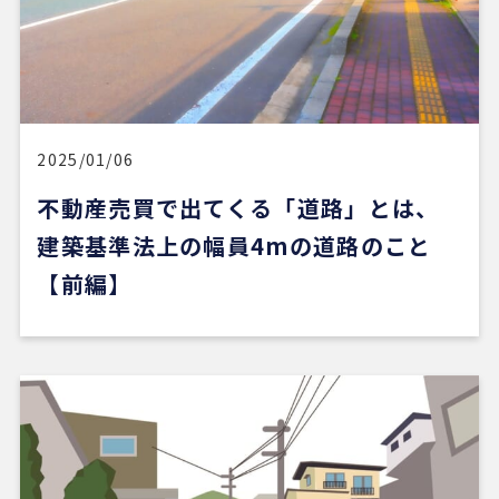
5 か月前
新しい自宅の購入でお世話になりました。仲介手数
料が無料だったのが素晴らしいです。担当の方（中
石さん）の知識も豊富で、返事も迅速、物件購入に
際してゴリ押しもなく、気になる物件についてフラ
ットなご意見をいただけたのが性に合っていまし
2025/01/06
た。おすすめです。
不動産売買で出てくる「道路」とは、
建築基準法上の幅員4mの道路のこと
※Google口コミより他の口コミを見る
【前編】