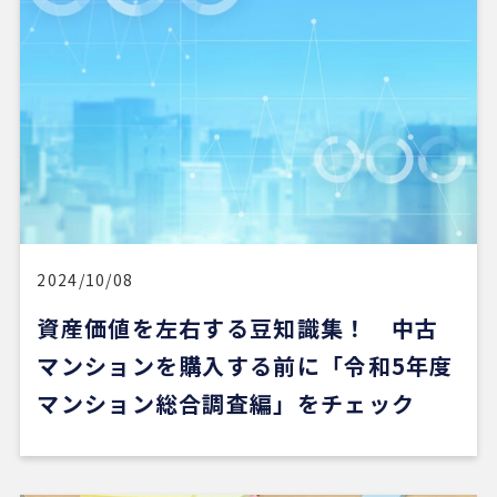
REDSは、自分でSUUMOなどを使って物件検索がで
きる人にはおすすめだと感じました。
他の不動産会社にも行きましたが、こちらの希望に
寄り添うというより、不動産会社側が売りたい物件
を勧められているように感じることもありました。
その点、REDSは自分で見つけた物件を軸に進めや
すいのがよかったです。
一方で、自分が望む物件像がまだ明確でない人や、
うまく検索できない人にとっては、REDSだけで良
い物件に出会うのは少し難しいかもしれません。
2024/10/08
資産価値を左右する豆知識集！ 中古
ただ、そういう場合でも、結局は良い不動産会社や
担当者に出会えないと希望の物件にはたどり着きに
マンションを購入する前に「令和5年度
くいと思います。
マンション総合調査編」をチェック
安い買い物ではないので、まずは自分でもいろいろ
な物件を見て勉強し、ある程度判断できる状態にな
ってから動くのが大切だと感じました。