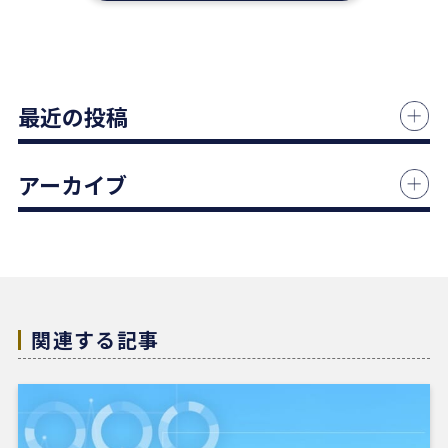
1 か月前
中古マンションの売却でお世話になりました。
最近の投稿
担当の志水様は、ベテランならではの豊富な知識で
市場動向や適正価格を丁寧に解説してくださり、終
始納得感を持って進めることができました。
アーカイブ
何より素晴らしいと感じたのは、情報の囲い込み等
を一切行わないという徹底した透明性です。この誠
実な姿勢と親身な対応に、人間としても深い信頼を
置くことができました。
結果として非常に満足のいく売却ができ、今後も購
入の機会があればぜひ志水様にお願いしたいと考え
ています。知人にも自信を持って紹介できる不動産
関連する記事
会社様です。
4 か月前