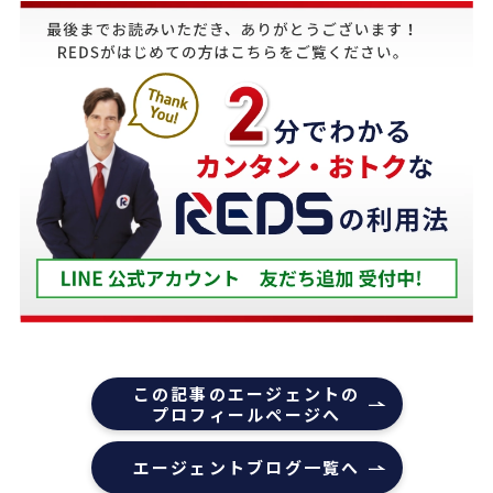
他の不動産会社と違って、売り込みが全くなく自分
のペースで進めることが出来るのが非常に大きかっ
たです。
担当の下山さんには大変お世話になりました。
築年数が厳しい条件の中、数々の条件を伝えたとこ
ろ、適切かつ具体的に提案していただきました。
下山さんの人柄も安心でき、打ち合わせの時に、冗
談や笑い話が多く、不動産売却のことを忘れてしま
うほどでした。
また色々な相談もすぐ迅速に対応していただ感謝し
ております。
また機会があれば是非REDSを利用したいし、紹介
この記事のエージェントの
していきたいと思います。
プロフィールページへ
エージェントの指名は下山さんをオススメします！
エージェントブログ一覧へ
本当にありがとうございました！