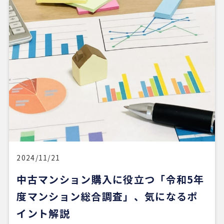
担当の山崎一さん対応がスムーズで、とても安心感
がありました。こちらが気になることや質問にも毎
回正確に答えていただけただけでなく、自分では気
づいていなかった点まで補足して教えてくださり、
終始安心してお任せできました。
5 か月前
新しい自宅の購入でお世話になりました。仲介手数
料が無料だったのが素晴らしいです。担当の方（中
石さん）の知識も豊富で、返事も迅速、物件購入に
際してゴリ押しもなく、気になる物件についてフラ
ットなご意見をいただけたのが性に合っていまし
2024/11/21
た。おすすめです。
中古マンション購入に役立つ「令和5年
度マンション総合調査」、気になるポ
※Google口コミより他の口コミを見る
イント解説