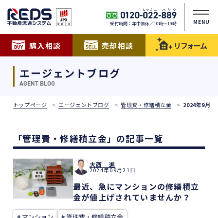
MENU
受付時間：年中無休／10時〜19時
購入相談
売却相談
リフォーム
エージェントブログ
AGENT BLOG
トップページ
エージェントブログ
管理費・修繕積立金
2024年9月
「管理費・修繕積立金」の記事一覧
大西 進
2024年09月21日
最近、急にマンションの修繕積立
金が値上げされていませんか？
# マンション
# 管理費・修繕積立金