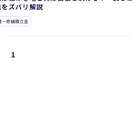
法をズバリ解説
理費・修繕積立金
1