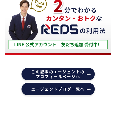
担当の下山さんには大変お世話になりました。
築年数が厳しい条件の中、数々の条件を伝えたとこ
ろ、適切かつ具体的に提案していただきました。
下山さんの人柄も安心でき、打ち合わせの時に、冗
談や笑い話が多く、不動産売却のことを忘れてしま
うほどでした。
また色々な相談もすぐ迅速に対応していただ感謝し
ております。
また機会があれば是非REDSを利用したいし、紹介
この記事のエージェントの
していきたいと思います。
プロフィールページへ
エージェントの指名は下山さんをオススメします！
エージェントブログ一覧へ
本当にありがとうございました！
1 か月前