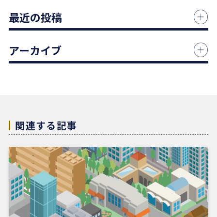
中古マンションの売却でお世話になりました。
最近の投稿
担当の志水様は、ベテランならではの豊富な知識で
市場動向や適正価格を丁寧に解説してくださり、終
始納得感を持って進めることができました。
アーカイブ
何より素晴らしいと感じたのは、情報の囲い込み等
を一切行わないという徹底した透明性です。この誠
実な姿勢と親身な対応に、人間としても深い信頼を
置くことができました。
結果として非常に満足のいく売却ができ、今後も購
入の機会があればぜひ志水様にお願いしたいと考え
ています。知人にも自信を持って紹介できる不動産
関連する記事
会社様です。
4 か月前
REDSは、自分でSUUMOなどを使って物件検索がで
きる人にはおすすめだと感じました。
他の不動産会社にも行きましたが、こちらの希望に