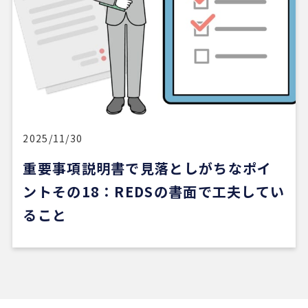
終始安心してお任せできました。
5 か月前
新しい自宅の購入でお世話になりました。仲介手数
料が無料だったのが素晴らしいです。担当の方（中
石さん）の知識も豊富で、返事も迅速、物件購入に
際してゴリ押しもなく、気になる物件についてフラ
2025/11/30
ットなご意見をいただけたのが性に合っていまし
重要事項説明書で見落としがちなポイ
た。おすすめです。
ントその18：REDSの書面で工夫してい
ること
※Google口コミより他の口コミを見る