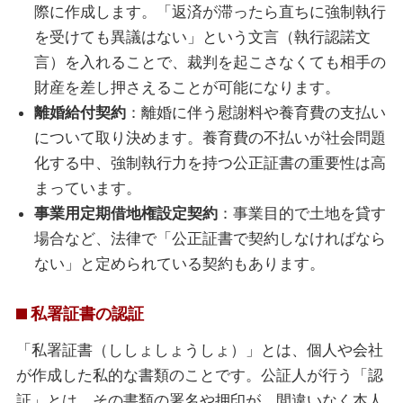
際に作成します。「返済が滞ったら直ちに強制執行
を受けても異議はない」という文言（執行認諾文
言）を入れることで、裁判を起こさなくても相手の
財産を差し押さえることが可能になります。
離婚給付契約
：離婚に伴う慰謝料や養育費の支払い
について取り決めます。養育費の不払いが社会問題
化する中、強制執行力を持つ公正証書の重要性は高
まっています。
事業用定期借地権設定契約
：事業目的で土地を貸す
場合など、法律で「公正証書で契約しなければなら
ない」と定められている契約もあります。
私署証書の認証
「私署証書（ししょしょうしょ）」とは、個人や会社
が作成した私的な書類のことです。公証人が行う「認
証」とは、その書類の署名や押印が、間違いなく本人