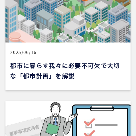
寄り添うというより、不動産会社側が売りたい物件
を勧められているように感じることもありました。
その点、REDSは自分で見つけた物件を軸に進めや
すいのがよかったです。
一方で、自分が望む物件像がまだ明確でない人や、
うまく検索できない人にとっては、REDSだけで良
い物件に出会うのは少し難しいかもしれません。
2025/06/16
都市に暮らす我々に必要不可欠で大切
ただ、そういう場合でも、結局は良い不動産会社や
担当者に出会えないと希望の物件にはたどり着きに
な「都市計画」を解説
くいと思います。
安い買い物ではないので、まずは自分でもいろいろ
な物件を見て勉強し、ある程度判断できる状態にな
ってから動くのが大切だと感じました。
担当の山崎一さん対応がスムーズで、とても安心感
がありました。こちらが気になることや質問にも毎
回正確に答えていただけただけでなく、自分では気
づいていなかった点まで補足して教えてくださり、