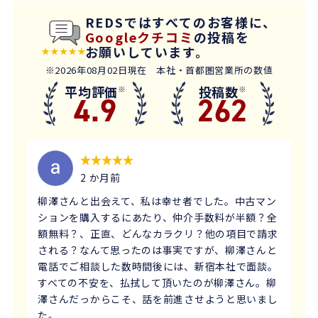
REDSではすべてのお客様に、
Googleクチコミ
の投稿を
お願いしています。
※2026年08月02日現在 本社・首都圏営業所の数値
平均評価
投稿数
※
※
4.9
262
2 か月前
柳澤さんと出会えて、私は幸せ者でした。中古マン
ションを購入するにあたり、仲介手数料が半額？全
額無料？、正直、どんなカラクリ？他の項目で請求
される？なんて思ったのは事実ですが、柳澤さんと
電話でご相談した数時間後には、新宿本社で面談。
すべての不安を、払拭して頂いたのが柳澤さん。柳
澤さんだっからこそ、話を前進させようと思いまし
た。