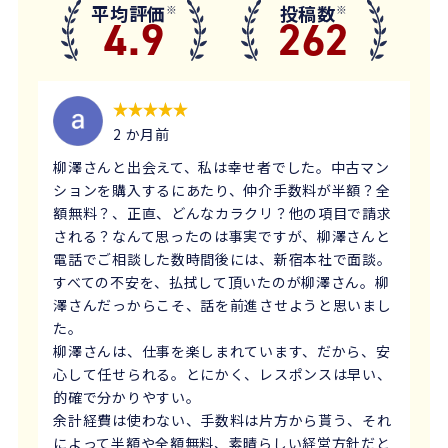
平均評価
投稿数
※
※
4.9
262
2 か月前
柳澤さんと出会えて、私は幸せ者でした。中古マン
ションを購入するにあたり、仲介手数料が半額？全
額無料？、正直、どんなカラクリ？他の項目で請求
される？なんて思ったのは事実ですが、柳澤さんと
電話でご相談した数時間後には、新宿本社で面談。
すべての不安を、払拭して頂いたのが柳澤さん。柳
澤さんだっからこそ、話を前進させようと思いまし
た。
柳澤さんは、仕事を楽しまれています、だから、安
心して任せられる。とにかく、レスポンスは早い、
的確で分かりやすい。
余計経費は使わない、手数料は片方から貰う、それ
によって半額や全額無料、素晴らしい経営方針だと