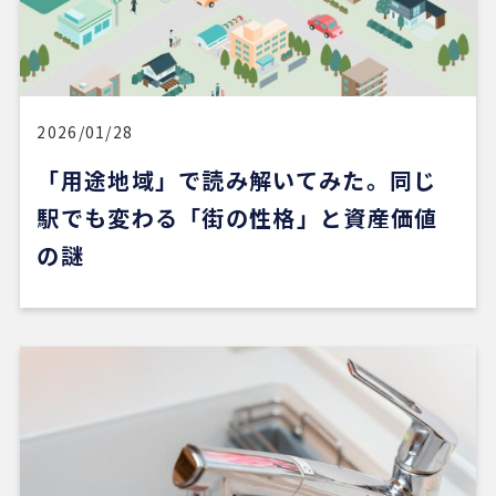
新しい自宅の購入でお世話になりました。仲介手数
料が無料だったのが素晴らしいです。担当の方（中
石さん）の知識も豊富で、返事も迅速、物件購入に
際してゴリ押しもなく、気になる物件についてフラ
ットなご意見をいただけたのが性に合っていまし
2026/01/28
た。おすすめです。
「用途地域」で読み解いてみた。同じ
駅でも変わる「街の性格」と資産価値
※Google口コミより他の口コミを見る
の謎