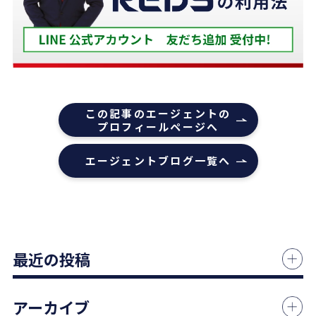
下山さんの人柄も安心でき、打ち合わせの時に、冗
談や笑い話が多く、不動産売却のことを忘れてしま
うほどでした。
また色々な相談もすぐ迅速に対応していただ感謝し
ております。
また機会があれば是非REDSを利用したいし、紹介
この記事のエージェントの
していきたいと思います。
プロフィールページへ
エージェントの指名は下山さんをオススメします！
エージェントブログ一覧へ
本当にありがとうございました！
1 か月前
中古マンションの売却でお世話になりました。
最近の投稿
担当の志水様は、ベテランならではの豊富な知識で
市場動向や適正価格を丁寧に解説してくださり、終
始納得感を持って進めることができました。
アーカイブ
何より素晴らしいと感じたのは、情報の囲い込み等