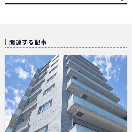
を一切行わないという徹底した透明性です。この誠
実な姿勢と親身な対応に、人間としても深い信頼を
置くことができました。
結果として非常に満足のいく売却ができ、今後も購
入の機会があればぜひ志水様にお願いしたいと考え
ています。知人にも自信を持って紹介できる不動産
関連する記事
会社様です。
4 か月前
REDSは、自分でSUUMOなどを使って物件検索がで
きる人にはおすすめだと感じました。
他の不動産会社にも行きましたが、こちらの希望に
寄り添うというより、不動産会社側が売りたい物件
を勧められているように感じることもありました。
その点、REDSは自分で見つけた物件を軸に進めや
すいのがよかったです。