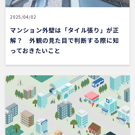
一方で、自分が望む物件像がまだ明確でない人や、
うまく検索できない人にとっては、REDSだけで良
い物件に出会うのは少し難しいかもしれません。
2025/04/02
マンション外壁は「タイル張り」が正
ただ、そういう場合でも、結局は良い不動産会社や
担当者に出会えないと希望の物件にはたどり着きに
解？ 外観の見た目で判断する際に知
くいと思います。
っておきたいこと
安い買い物ではないので、まずは自分でもいろいろ
な物件を見て勉強し、ある程度判断できる状態にな
ってから動くのが大切だと感じました。
担当の山崎一さん対応がスムーズで、とても安心感
がありました。こちらが気になることや質問にも毎
回正確に答えていただけただけでなく、自分では気
づいていなかった点まで補足して教えてくださり、
終始安心してお任せできました。
5 か月前