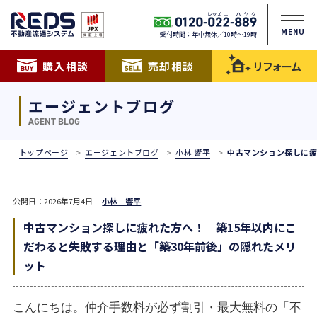
MENU
受付時間：年中無休／10時〜19時
購入相談
売却相談
リフォーム
エージェントブログ
AGENT BLOG
トップページ
エージェントブログ
小林 響平
中古マンション探しに疲
公開日：2026年7月4日
小林 響平
中古マンション探しに疲れた方へ！ 築15年以内にこ
だわると失敗する理由と「築30年前後」の隠れたメリ
ット
こんにちは。仲介手数料が必ず割引・最大無料の「不