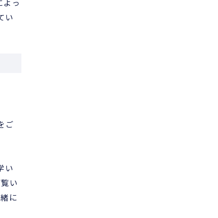
によっ
てい
をご
学い
ご覧い
一緒に