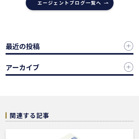
エージェントブログ一覧へ
本当にありがとうございました！
1 か月前
中古マンションの売却でお世話になりました。
最近の投稿
担当の志水様は、ベテランならではの豊富な知識で
市場動向や適正価格を丁寧に解説してくださり、終
始納得感を持って進めることができました。
アーカイブ
何より素晴らしいと感じたのは、情報の囲い込み等
を一切行わないという徹底した透明性です。この誠
実な姿勢と親身な対応に、人間としても深い信頼を
置くことができました。
結果として非常に満足のいく売却ができ、今後も購
入の機会があればぜひ志水様にお願いしたいと考え
ています。知人にも自信を持って紹介できる不動産
関連する記事
会社様です。