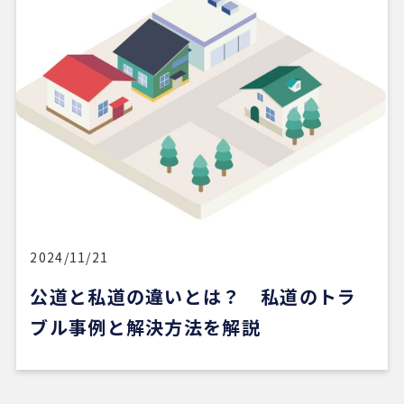
4 か月前
REDSは、自分でSUUMOなどを使って物件検索がで
きる人にはおすすめだと感じました。
他の不動産会社にも行きましたが、こちらの希望に
寄り添うというより、不動産会社側が売りたい物件
を勧められているように感じることもありました。
その点、REDSは自分で見つけた物件を軸に進めや
すいのがよかったです。
一方で、自分が望む物件像がまだ明確でない人や、
うまく検索できない人にとっては、REDSだけで良
い物件に出会うのは少し難しいかもしれません。
2024/11/21
公道と私道の違いとは？ 私道のトラ
ただ、そういう場合でも、結局は良い不動産会社や
担当者に出会えないと希望の物件にはたどり着きに
ブル事例と解決方法を解説
くいと思います。
安い買い物ではないので、まずは自分でもいろいろ
な物件を見て勉強し、ある程度判断できる状態にな
ってから動くのが大切だと感じました。