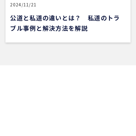
い物件に出会うのは少し難しいかもしれません。
2024/11/21
公道と私道の違いとは？ 私道のトラ
ただ、そういう場合でも、結局は良い不動産会社や
担当者に出会えないと希望の物件にはたどり着きに
ブル事例と解決方法を解説
くいと思います。
安い買い物ではないので、まずは自分でもいろいろ
な物件を見て勉強し、ある程度判断できる状態にな
ってから動くのが大切だと感じました。
担当の山崎一さん対応がスムーズで、とても安心感
がありました。こちらが気になることや質問にも毎
回正確に答えていただけただけでなく、自分では気
づいていなかった点まで補足して教えてくださり、
終始安心してお任せできました。
5 か月前
新しい自宅の購入でお世話になりました。仲介手数
料が無料だったのが素晴らしいです。担当の方（中