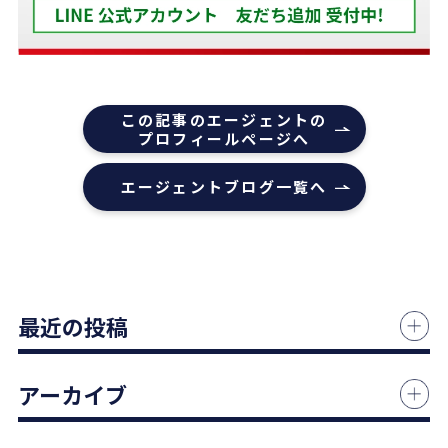
うほどでした。
また色々な相談もすぐ迅速に対応していただ感謝し
ております。
また機会があれば是非REDSを利用したいし、紹介
この記事のエージェントの
していきたいと思います。
プロフィールページへ
エージェントの指名は下山さんをオススメします！
エージェントブログ一覧へ
本当にありがとうございました！
1 か月前
中古マンションの売却でお世話になりました。
最近の投稿
担当の志水様は、ベテランならではの豊富な知識で
市場動向や適正価格を丁寧に解説してくださり、終
始納得感を持って進めることができました。
アーカイブ
何より素晴らしいと感じたのは、情報の囲い込み等
を一切行わないという徹底した透明性です。この誠
実な姿勢と親身な対応に、人間としても深い信頼を