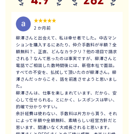
2 か月前
柳澤さんと出会えて、私は幸せ者でした。中古マン
ションを購入するにあたり、仲介手数料が半額？全
額無料？、正直、どんなカラクリ？他の項目で請求
される？なんて思ったのは事実ですが、柳澤さんと
電話でご相談した数時間後には、新宿本社で面談。
すべての不安を、払拭して頂いたのが柳澤さん。柳
澤さんだっからこそ、話を前進させようと思いまし
た。
柳澤さんは、仕事を楽しまれています、だから、安
心して任せられる。とにかく、レスポンスは早い、
的確で分かりやすい。
余計経費は使わない、手数料は片方から貰う、それ
によって半額や全額無料、素晴らしい経営方針だと
思います、間違いなく大成長されると思います。
柳澤さんとREDSさんとのご縁に感謝、本当にお世