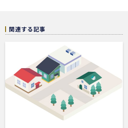
置くことができました。
結果として非常に満足のいく売却ができ、今後も購
入の機会があればぜひ志水様にお願いしたいと考え
ています。知人にも自信を持って紹介できる不動産
関連する記事
会社様です。
4 か月前
REDSは、自分でSUUMOなどを使って物件検索がで
きる人にはおすすめだと感じました。
他の不動産会社にも行きましたが、こちらの希望に
寄り添うというより、不動産会社側が売りたい物件
を勧められているように感じることもありました。
その点、REDSは自分で見つけた物件を軸に進めや
すいのがよかったです。
一方で、自分が望む物件像がまだ明確でない人や、
うまく検索できない人にとっては、REDSだけで良