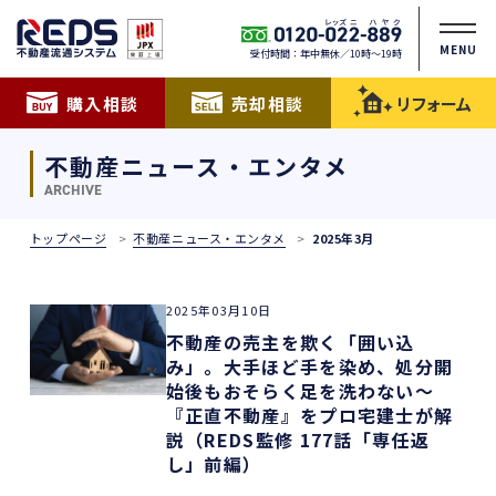
MENU
受付時間：年中無休／10時〜19時
購入相談
売却相談
リフォーム
不動産ニュース・エンタメ
ARCHIVE
トップページ
不動産ニュース・エンタメ
2025年3月
2025年03月10日
不動産の売主を欺く「囲い込
み」。大手ほど手を染め、処分開
始後もおそらく足を洗わない～
『正直不動産』をプロ宅建士が解
説（REDS監修 177話「専任返
し」前編）