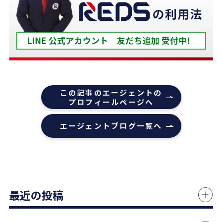
ろ、適切かつ具体的に提案していただきました。
下山さんの人柄も安心でき、打ち合わせの時に、冗
談や笑い話が多く、不動産売却のことを忘れてしま
うほどでした。
また色々な相談もすぐ迅速に対応していただ感謝し
ております。
また機会があれば是非REDSを利用したいし、紹介
この記事のエージェントの
していきたいと思います。
プロフィールページへ
エージェントの指名は下山さんをオススメします！
エージェントブログ一覧へ
本当にありがとうございました！
1 か月前
中古マンションの売却でお世話になりました。
最近の投稿
担当の志水様は、ベテランならではの豊富な知識で
市場動向や適正価格を丁寧に解説してくださり、終
始納得感を持って進めることができました。