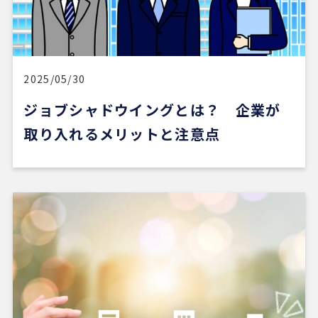
5 か月前
新しい自宅の購入でお世話になりました。仲介手数
料が無料だったのが素晴らしいです。担当の方（中
石さん）の知識も豊富で、返事も迅速、物件購入に
際してゴリ押しもなく、気になる物件についてフラ
2025/05/30
ットなご意見をいただけたのが性に合っていまし
ジョブシャドウイングとは？ 企業が
た。おすすめです。
取り入れるメリットと注意点
※Google口コミより他の口コミを見る