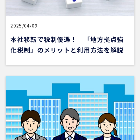
すいのがよかったです。
一方で、自分が望む物件像がまだ明確でない人や、
うまく検索できない人にとっては、REDSだけで良
い物件に出会うのは少し難しいかもしれません。
2025/04/09
本社移転で税制優遇！ 「地方拠点強
ただ、そういう場合でも、結局は良い不動産会社や
担当者に出会えないと希望の物件にはたどり着きに
化税制」のメリットと利用方法を解説
くいと思います。
安い買い物ではないので、まずは自分でもいろいろ
な物件を見て勉強し、ある程度判断できる状態にな
ってから動くのが大切だと感じました。
担当の山崎一さん対応がスムーズで、とても安心感
がありました。こちらが気になることや質問にも毎
回正確に答えていただけただけでなく、自分では気
づいていなかった点まで補足して教えてくださり、
終始安心してお任せできました。