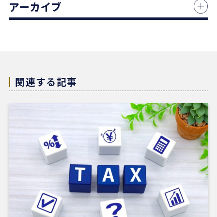
アーカイブ
何より素晴らしいと感じたのは、情報の囲い込み等
を一切行わないという徹底した透明性です。この誠
実な姿勢と親身な対応に、人間としても深い信頼を
置くことができました。
結果として非常に満足のいく売却ができ、今後も購
入の機会があればぜひ志水様にお願いしたいと考え
ています。知人にも自信を持って紹介できる不動産
関連する記事
会社様です。
4 か月前
REDSは、自分でSUUMOなどを使って物件検索がで
きる人にはおすすめだと感じました。
他の不動産会社にも行きましたが、こちらの希望に
寄り添うというより、不動産会社側が売りたい物件
を勧められているように感じることもありました。
その点、REDSは自分で見つけた物件を軸に進めや