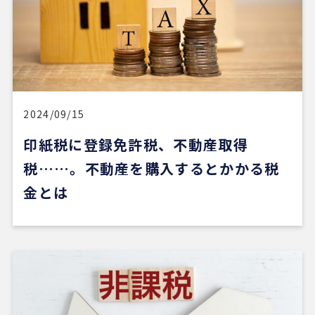
4 か月前
REDSは、自分でSUUMOなどを使って物件検索がで
きる人にはおすすめだと感じました。
他の不動産会社にも行きましたが、こちらの希望に
寄り添うというより、不動産会社側が売りたい物件
2024/09/15
を勧められているように感じることもありました。
印紙税に登録免許税、不動産取得
その点、REDSは自分で見つけた物件を軸に進めや
税……。不動産を購入するとかかる税
すいのがよかったです。
金とは
一方で、自分が望む物件像がまだ明確でない人や、
うまく検索できない人にとっては、REDSだけで良
い物件に出会うのは少し難しいかもしれません。
ただ、そういう場合でも、結局は良い不動産会社や
担当者に出会えないと希望の物件にはたどり着きに
くいと思います。
安い買い物ではないので、まずは自分でもいろいろ