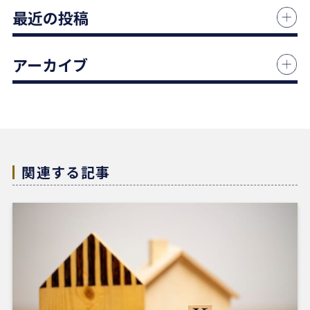
エージェントの指名は下山さんをオススメします！
最近の投稿
本当にありがとうございました！
アーカイブ
1 か月前
中古マンションの売却でお世話になりました。
担当の志水様は、ベテランならではの豊富な知識で
市場動向や適正価格を丁寧に解説してくださり、終
始納得感を持って進めることができました。
関連する記事
何より素晴らしいと感じたのは、情報の囲い込み等
を一切行わないという徹底した透明性です。この誠
実な姿勢と親身な対応に、人間としても深い信頼を
置くことができました。
結果として非常に満足のいく売却ができ、今後も購
入の機会があればぜひ志水様にお願いしたいと考え
ています。知人にも自信を持って紹介できる不動産
会社様です。