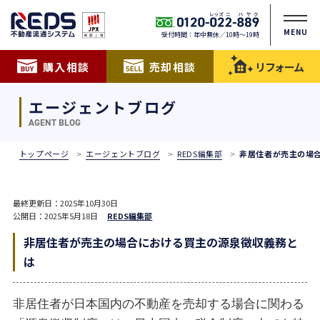
MENU
受付時間：年中無休／10時〜19時
購入相談
売却相談
リフォーム
エージェントブログ
AGENT BLOG
トップページ
エージェントブログ
REDS編集部
非居住者が売主の場
最終更新日：2025年10月30日
公開日：2025年5月18日
REDS編集部
非居住者が売主の場合における買主の源泉徴収義務と
は
非居住者が日本国内の不動産を売却する場合に関わる