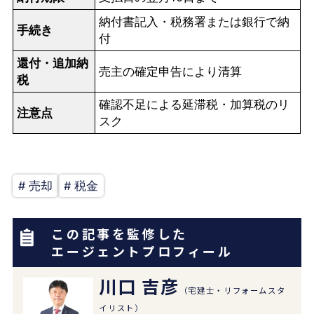
納付書記入・税務署または銀行で納
手続き
付
還付・追加納
売主の確定申告により清算
税
確認不足による延滞税・加算税のリ
注意点
スク
# 売却
# 税金
この記事を監修した
エージェントプロフィール
川口 吉彦
（宅建士・リフォームスタ
イリスト）