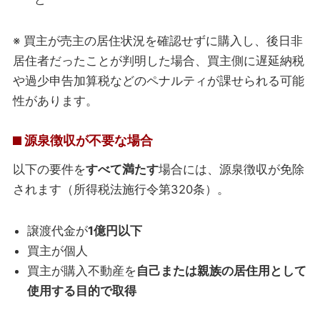
※ 買主が売主の居住状況を確認せずに購入し、後日非
居住者だったことが判明した場合、買主側に遅延納税
や過少申告加算税などのペナルティが課せられる可能
性があります。
源泉徴収が不要な場合
以下の要件を
すべて満たす
場合には、源泉徴収が免除
されます（所得税法施行令第320条）。
譲渡代金が
1億円以下
買主が個人
買主が購入不動産を
自己または親族の居住用として
使用する目的で取得