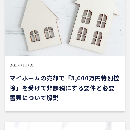
な物件を見て勉強し、ある程度判断できる状態にな
ってから動くのが大切だと感じました。
担当の山崎一さん対応がスムーズで、とても安心感
がありました。こちらが気になることや質問にも毎
回正確に答えていただけただけでなく、自分では気
づいていなかった点まで補足して教えてくださり、
終始安心してお任せできました。
2024/11/22
5 か月前
マイホームの売却で「3,000万円特別控
新しい自宅の購入でお世話になりました。仲介手数
除」を受けて非課税にする要件と必要
料が無料だったのが素晴らしいです。担当の方（中
書類について解説
石さん）の知識も豊富で、返事も迅速、物件購入に
際してゴリ押しもなく、気になる物件についてフラ
ットなご意見をいただけたのが性に合っていまし
た。おすすめです。