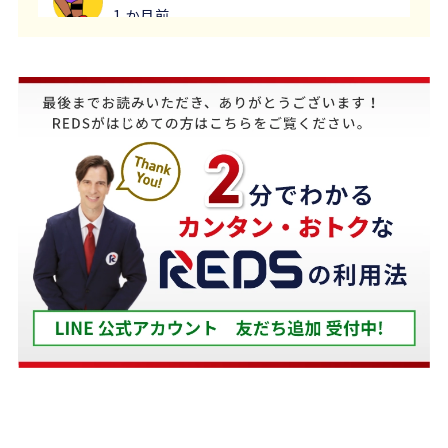
1 か月前
義母にマンションの売却はどこがいいのか相談を受
け、すぐにREDSを紹介しました。
他の不動産会社と違って、売り込みが全くなく自分
のペースで進めることが出来るのが非常に大きかっ
たです。
担当の下山さんには大変お世話になりました。
築年数が厳しい条件の中、数々の条件を伝えたとこ
ろ、適切かつ具体的に提案していただきました。
下山さんの人柄も安心でき、打ち合わせの時に、冗
談や笑い話が多く、不動産売却のことを忘れてしま
うほどでした。
また色々な相談もすぐ迅速に対応していただ感謝し
ております。
また機会があれば是非REDSを利用したいし、紹介
していきたいと思います。