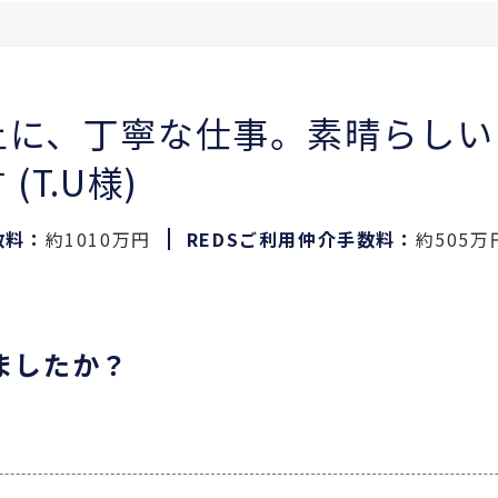
上に、丁寧な仕事。素晴らしい
す
(
T.U様
)
数料：
約1010万円
REDSご利用仲介手数料：
約505万
ましたか？