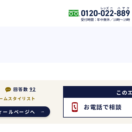
受付時間：年中無休／10時〜19時
回答数
92
この
ームスタイリスト
お電話で相談
ィールページへ