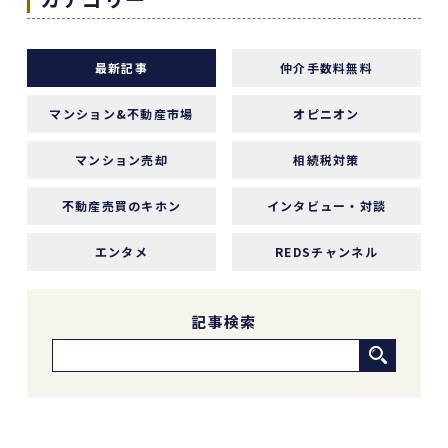
す！
本当にありがとうございました！
最新記事
仲介手数料無料
マンション&不動産市場
オピニオン
1 か月前
マンション売却
相続税対策
中古マンションの売却でお世話になりました。
担当の志水様は、ベテランならではの豊富な知識
不動産売買のキホン
インタビュー・対談
で市場動向や適正価格を丁寧に解説してくださ
り、終始納得感を持って進めることができまし
エンタメ
REDSチャンネル
た。
何より素晴らしいと感じたのは、情報の囲い込み
等を一切行わないという徹底した透明性です。こ
記事検索
の誠実な姿勢と親身な対応に、人間としても深い
信頼を置くことができました。
結果として非常に満足のいく売却ができ、今後も
購入の機会があればぜひ志水様にお願いしたいと
考えています。知人にも自信を持って紹介できる
不動産会社様です。