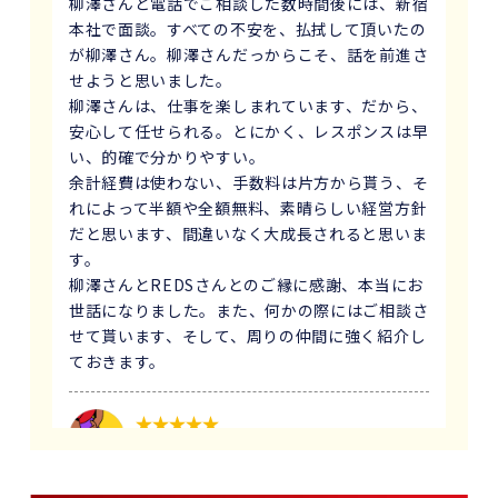
柳澤さんと電話でご相談した数時間後には、新宿
本社で面談。すべての不安を、払拭して頂いたの
が柳澤さん。柳澤さんだっからこそ、話を前進さ
せようと思いました。
柳澤さんは、仕事を楽しまれています、だから、
安心して任せられる。とにかく、レスポンスは早
い、的確で分かりやすい。
余計経費は使わない、手数料は片方から貰う、そ
れによって半額や全額無料、素晴らしい経営方針
だと思います、間違いなく大成長されると思いま
す。
柳澤さんとREDSさんとのご縁に感謝、本当にお
世話になりました。また、何かの際にはご相談さ
せて貰います、そして、周りの仲間に強く紹介し
ておきます。
1 か月前
義母にマンションの売却はどこがいいのか相談を