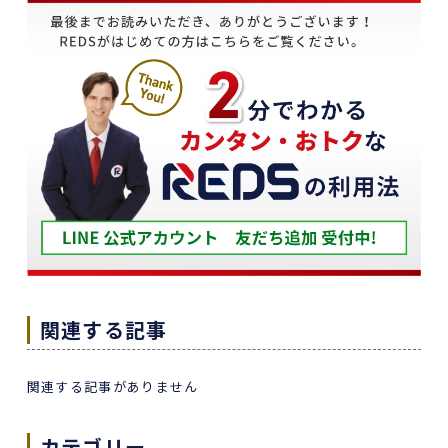
受け、すぐにREDSを紹介しました。
他の不動産会社と違って、売り込みが全くなく自
分のペースで進めることが出来るのが非常に大き
かったです。
担当の下山さんには大変お世話になりました。
築年数が厳しい条件の中、数々の条件を伝えたと
ころ、適切かつ具体的に提案していただきまし
た。
下山さんの人柄も安心でき、打ち合わせの時に、
冗談や笑い話が多く、不動産売却のことを忘れて
しまうほどでした。
また色々な相談もすぐ迅速に対応していただ感謝
関連する記事
しております。
また機会があれば是非REDSを利用したいし、紹
関連する記事がありません
介していきたいと思います。
エージェントの指名は下山さんをオススメしま
カテゴリー