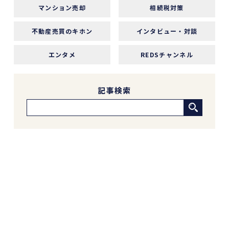
マンション売却
相続税対策
中古マンションの売却でお世話になりました。
担当の志水様は、ベテランならではの豊富な知識
不動産売買のキホン
インタビュー・対談
で市場動向や適正価格を丁寧に解説してくださ
り、終始納得感を持って進めることができまし
エンタメ
REDSチャンネル
た。
何より素晴らしいと感じたのは、情報の囲い込み
等を一切行わないという徹底した透明性です。こ
記事検索
の誠実な姿勢と親身な対応に、人間としても深い
信頼を置くことができました。
結果として非常に満足のいく売却ができ、今後も
購入の機会があればぜひ志水様にお願いしたいと
考えています。知人にも自信を持って紹介できる
不動産会社様です。
4 か月前
REDSは、自分でSUUMOなどを使って物件検索
ができる人にはおすすめだと感じました。