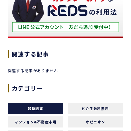
築年数が厳しい条件の中、数々の条件を伝えたと
ころ、適切かつ具体的に提案していただきまし
た。
下山さんの人柄も安心でき、打ち合わせの時に、
冗談や笑い話が多く、不動産売却のことを忘れて
しまうほどでした。
また色々な相談もすぐ迅速に対応していただ感謝
関連する記事
しております。
また機会があれば是非REDSを利用したいし、紹
関連する記事がありません
介していきたいと思います。
エージェントの指名は下山さんをオススメしま
カテゴリー
す！
本当にありがとうございました！
最新記事
仲介手数料無料
マンション&不動産市場
オピニオン
1 か月前