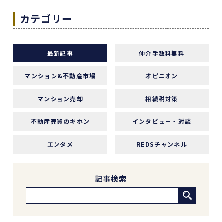
エージェントの指名は下山さんをオススメしま
カテゴリー
す！
本当にありがとうございました！
最新記事
仲介手数料無料
マンション&不動産市場
オピニオン
1 か月前
マンション売却
相続税対策
中古マンションの売却でお世話になりました。
担当の志水様は、ベテランならではの豊富な知識
不動産売買のキホン
インタビュー・対談
で市場動向や適正価格を丁寧に解説してくださ
り、終始納得感を持って進めることができまし
エンタメ
REDSチャンネル
た。
何より素晴らしいと感じたのは、情報の囲い込み
等を一切行わないという徹底した透明性です。こ
記事検索
の誠実な姿勢と親身な対応に、人間としても深い
信頼を置くことができました。
結果として非常に満足のいく売却ができ、今後も
購入の機会があればぜひ志水様にお願いしたいと