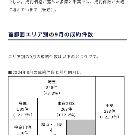
でした。成約価格が落ちた多摩と千葉では、成約件数が大幅
に増えています（後述）。
首都圏エリア別の9月の成約件数
エリア別の9月の成約件数は以下のとおりです。
■2024年9月の成約件数と前年同月比
埼玉
248件
（+7.8％）
多摩
東京23区
千葉
189件
267件
273件
（+21.2％）
（+32.2％）
（+21.3％）
横浜・川崎
神奈川他
市
136件