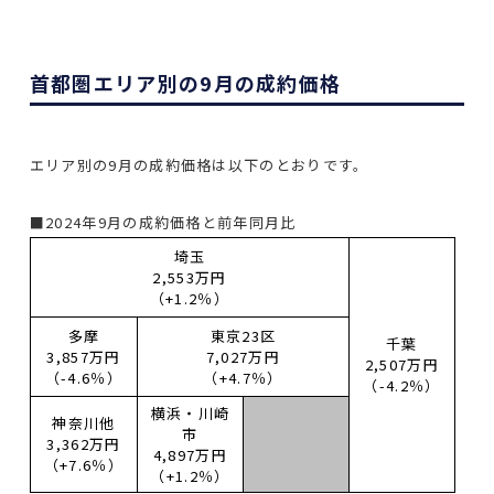
首都圏エリア別の9月の成約価格
エリア別の9月の成約価格は以下のとおりです。
■2024年9月の成約価格と前年同月比
埼玉
2,553万円
（+1.2％）
多摩
東京23区
千葉
3,857万円
7,027万円
2,507万円
（-4.6％）
（+4.7％）
（-4.2％）
横浜・川崎
神奈川他
市
3,362万円
4,897万円
（+7.6％）
（+1.2％）