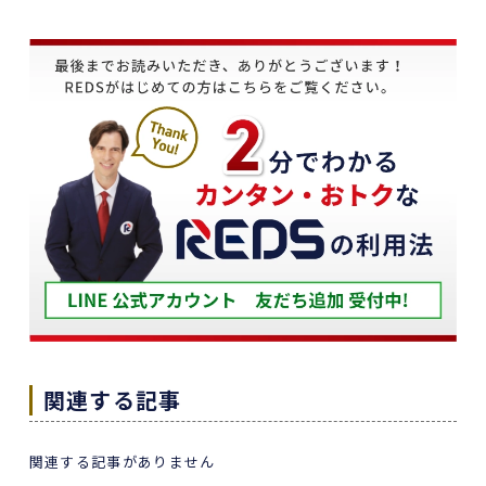
義母にマンションの売却はどこがいいのか相談を
受け、すぐにREDSを紹介しました。
他の不動産会社と違って、売り込みが全くなく自
分のペースで進めることが出来るのが非常に大き
かったです。
担当の下山さんには大変お世話になりました。
築年数が厳しい条件の中、数々の条件を伝えたと
ころ、適切かつ具体的に提案していただきまし
た。
下山さんの人柄も安心でき、打ち合わせの時に、
冗談や笑い話が多く、不動産売却のことを忘れて
しまうほどでした。
また色々な相談もすぐ迅速に対応していただ感謝
関連する記事
しております。
また機会があれば是非REDSを利用したいし、紹
関連する記事がありません
介していきたいと思います。