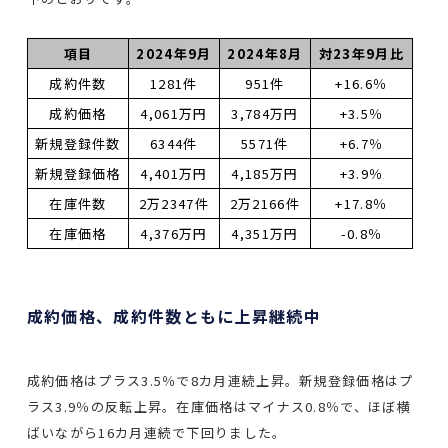
項目
2024年9月
2024年8月
対23年9月比
成約件数
1281件
951件
+16.6％
成約価格
4,061万円
3,784万円
+3.5％
新規登録件数
6344件
5571件
+6.7％
新規登録価格
4,401万円
4,185万円
+3.9％
在庫件数
2万2347件
2万2166件
+17.8％
在庫価格
4,376万円
4,351万円
-0.8％
成約価格、成約件数ともに上昇継続中
成約価格はプラス3.5％で8カ月連続上昇。新規登録価格はプ
ラス3.9％の反転上昇。在庫価格はマイナス0.8％で、ほぼ横
ばいながら16カ月連続で下回りました。