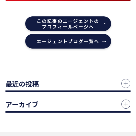
ております。
また機会があれば是非REDSを利用したいし、紹介
この記事のエージェントの
していきたいと思います。
プロフィールページへ
エージェントの指名は下山さんをオススメします！
エージェントブログ一覧へ
本当にありがとうございました！
1 か月前
中古マンションの売却でお世話になりました。
最近の投稿
担当の志水様は、ベテランならではの豊富な知識で
市場動向や適正価格を丁寧に解説してくださり、終
始納得感を持って進めることができました。
アーカイブ
何より素晴らしいと感じたのは、情報の囲い込み等
を一切行わないという徹底した透明性です。この誠
実な姿勢と親身な対応に、人間としても深い信頼を
置くことができました。
結果として非常に満足のいく売却ができ、今後も購