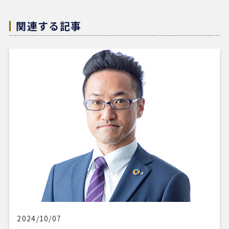
入の機会があればぜひ志水様にお願いしたいと考え
ています。知人にも自信を持って紹介できる不動産
関連する記事
会社様です。
4 か月前
REDSは、自分でSUUMOなどを使って物件検索がで
きる人にはおすすめだと感じました。
他の不動産会社にも行きましたが、こちらの希望に
寄り添うというより、不動産会社側が売りたい物件
を勧められているように感じることもありました。
その点、REDSは自分で見つけた物件を軸に進めや
すいのがよかったです。
一方で、自分が望む物件像がまだ明確でない人や、
うまく検索できない人にとっては、REDSだけで良
い物件に出会うのは少し難しいかもしれません。
2024/10/07