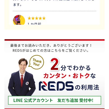
ます。
1 か月前
義母にマンションの売却はどこがいいのか相談を受
け、すぐにREDSを紹介しました。
他の不動産会社と違って、売り込みが全くなく自分
のペースで進めることが出来るのが非常に大きかっ
たです。
担当の下山さんには大変お世話になりました。
築年数が厳しい条件の中、数々の条件を伝えたとこ
ろ、適切かつ具体的に提案していただきました。
下山さんの人柄も安心でき、打ち合わせの時に、冗
談や笑い話が多く、不動産売却のことを忘れてしま
うほどでした。
また色々な相談もすぐ迅速に対応していただ感謝し