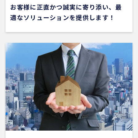
ただ、そういう場合でも、結局は良い不動産会社や
お客様に正直かつ誠実に寄り添い、最
担当者に出会えないと希望の物件にはたどり着きに
くいと思います。
適なソリューションを提供します！
安い買い物ではないので、まずは自分でもいろいろ
な物件を見て勉強し、ある程度判断できる状態にな
ってから動くのが大切だと感じました。
担当の山崎一さん対応がスムーズで、とても安心感
がありました。こちらが気になることや質問にも毎
回正確に答えていただけただけでなく、自分では気
づいていなかった点まで補足して教えてくださり、
終始安心してお任せできました。
5 か月前
新しい自宅の購入でお世話になりました。仲介手数
料が無料だったのが素晴らしいです。担当の方（中
石さん）の知識も豊富で、返事も迅速、物件購入に
際してゴリ押しもなく、気になる物件についてフラ