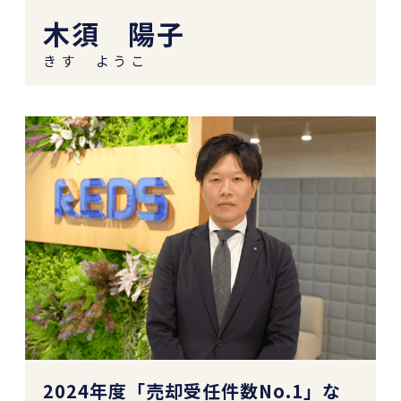
木須 陽子
きす ようこ
2024年度「売却受任件数No.1」な