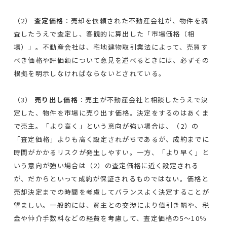
（2）
査定価格
：売却を依頼された不動産会社が、物件を調
査したうえで査定し、客観的に算出した「市場価格（相
場）」。不動産会社は、宅地建物取引業法によって、売買す
べき価格や評価額について意見を述べるときには、必ずその
根拠を明示しなければならないとされている。
（3）
売り出し価格
：売主が不動産会社と相談したうえで決
定した、物件を市場に売り出す価格。決定をするのはあくま
で売主。「より高く」という意向が強い場合は、（2）の
「査定価格」よりも高く設定されがちであるが、成約までに
時間がかかるリスクが発生しやすい。一方、「より早く」と
いう意向が強い場合は（2）の査定価格に近く設定される
が、だからといって成約が保証されるものではない。価格と
売却決定までの時間を考慮してバランスよく決定することが
望ましい。一般的には、買主との交渉により値引き幅や、税
金や仲介手数料などの経費を考慮して、査定価格の5～10％