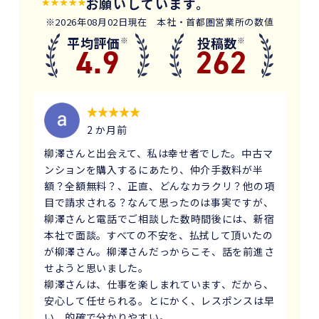
お願いしています。
※2026年08月02日現在 本社・首都圏営業所の数値
平均評価
投稿数
※
※
4.9
262
2 か月前
柳澤さんと出会えて、私は幸せ者でした。中古マ
ンションを購入するにあたり、仲介手数料が半
額？全額無料？、正直、どんなカラクリ？他の項
目で請求される？なんて思ったのは事実ですが、
柳澤さんと電話でご相談した数時間後には、新宿
本社で面談。すべての不安を、払拭して頂いたの
が柳澤さん。柳澤さんだっからこそ、話を前進さ
せようと思いました。
柳澤さんは、仕事を楽しまれています、だから、
安心して任せられる。とにかく、レスポンスは早
い、的確で分かりやすい。