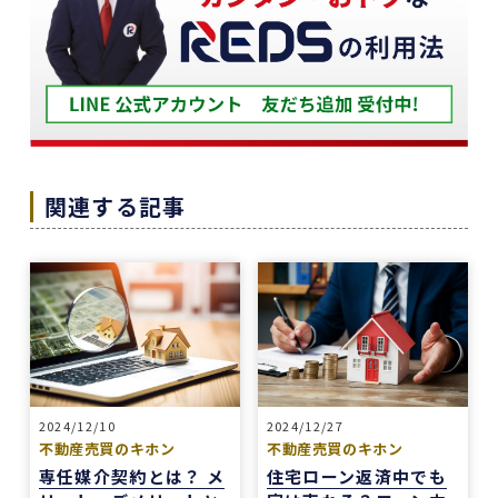
築年数が厳しい条件の中、数々の条件を伝えたと
ころ、適切かつ具体的に提案していただきまし
た。
下山さんの人柄も安心でき、打ち合わせの時に、
冗談や笑い話が多く、不動産売却のことを忘れて
しまうほどでした。
また色々な相談もすぐ迅速に対応していただ感謝
関連する記事
しております。
また機会があれば是非REDSを利用したいし、紹
介していきたいと思います。
エージェントの指名は下山さんをオススメしま
す！
本当にありがとうございました！
2024/12/10
2024/12/27
不動産売買のキホン
不動産売買のキホン
専任媒介契約とは？ メ
住宅ローン返済中でも
1 か月前