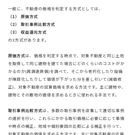
一般に、不動産の価格を判定する方式としては、
（1） 原価方式
（2） 取引事例比較方式
（3） 収益還元方式
の3方式があります。
原価方式
は、価格を判定する時点で、対象不動産と同じ土地
を取得して同じ建物を建てた場合にどのくらいのコストがか
かるのか(再調達原価)を調べて、そこから老朽化したり設備
が陳腐化したりして価値が下がった分を差し引いて(減価修
正)、対象不動産の試算価格を求める方法です。主に建物や、
建物とその敷地の価値を求めるときに使われる手法です。
取引事例比較方式
は、多数の取引事例を収集して適切な事例
の選択を行い、これらにかかる取引価格に必要に応じて事情
や時点の補正、地域や個別要因の比較による補正を行って、
対象不動産の価値を求める方法です。主に対象不動産の近隣