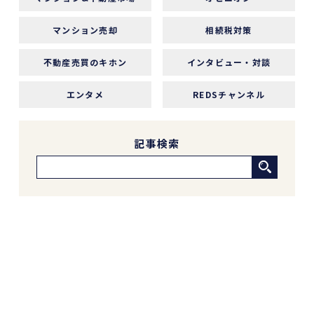
感がありました。こちらが気になることや質問に
も毎回正確に答えていただけただけでなく、自分
マンション売却
相続税対策
では気づいていなかった点まで補足して教えてく
ださり、終始安心してお任せできました。
不動産売買のキホン
インタビュー・対談
エンタメ
REDSチャンネル
5 か月前
新しい自宅の購入でお世話になりました。仲介手
記事検索
数料が無料だったのが素晴らしいです。担当の方
（中石さん）の知識も豊富で、返事も迅速、物件
購入に際してゴリ押しもなく、気になる物件につ
いてフラットなご意見をいただけたのが性に合っ
ていました。おすすめです。
※Google口コミより他の口コミを見る