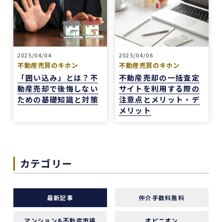
他の不動産会社にも行きましたが、こちらの希望
に寄り添うというより、不動産会社側が売りたい
物件を勧められているように感じることもありま
した。
2025/04/04
2025/04/06
その点、REDSは自分で見つけた物件を軸に進め
不動産売買のキホン
不動産売買のキホン
やすいのがよかったです。
「囲い込み」とは？不
不動産売却の一括査定
一方で、自分が望む物件像がまだ明確でない人
動産売却で後悔しない
サイトを利用する際の
や、うまく検索できない人にとっては、REDSだ
ための基礎知識と対策
注意点とメリット・デ
けで良い物件に出会うのは少し難しいかもしれま
メリット
せん。
ただ、そういう場合でも、結局は良い不動産会社
や担当者に出会えないと希望の物件にはたどり着
カテゴリー
きにくいと思います。
安い買い物ではないので、まずは自分でもいろい
ろな物件を見て勉強し、ある程度判断できる状態
になってから動くのが大切だと感じました。
最新記事
仲介手数料無料
担当の山崎一さん対応がスムーズで、とても安心
マンション&不動産市場
オピニオン