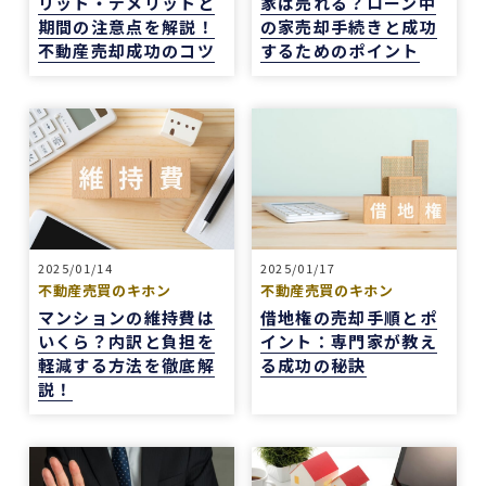
リット・デメリットと
家は売れる？ローン中
中古マンションの売却でお世話になりました。
期間の注意点を解説！
の家売却手続きと成功
担当の志水様は、ベテランならではの豊富な知識
不動産売却成功のコツ
するためのポイント
で市場動向や適正価格を丁寧に解説してくださ
り、終始納得感を持って進めることができまし
た。
何より素晴らしいと感じたのは、情報の囲い込み
等を一切行わないという徹底した透明性です。こ
の誠実な姿勢と親身な対応に、人間としても深い
信頼を置くことができました。
結果として非常に満足のいく売却ができ、今後も
購入の機会があればぜひ志水様にお願いしたいと
2025/01/14
2025/01/17
不動産売買のキホン
不動産売買のキホン
考えています。知人にも自信を持って紹介できる
マンションの維持費は
借地権の売却手順とポ
不動産会社様です。
いくら？内訳と負担を
イント：専門家が教え
軽減する方法を徹底解
る成功の秘訣
説！
4 か月前
REDSは、自分でSUUMOなどを使って物件検索
ができる人にはおすすめだと感じました。