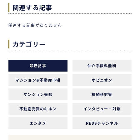
また色々な相談もすぐ迅速に対応していただ感謝
関連する記事
しております。
また機会があれば是非REDSを利用したいし、紹
関連する記事がありません
介していきたいと思います。
エージェントの指名は下山さんをオススメしま
カテゴリー
す！
本当にありがとうございました！
最新記事
仲介手数料無料
マンション&不動産市場
オピニオン
1 か月前
マンション売却
相続税対策
中古マンションの売却でお世話になりました。
担当の志水様は、ベテランならではの豊富な知識
不動産売買のキホン
インタビュー・対談
で市場動向や適正価格を丁寧に解説してくださ
り、終始納得感を持って進めることができまし
エンタメ
REDSチャンネル
た。
何より素晴らしいと感じたのは、情報の囲い込み
等を一切行わないという徹底した透明性です。こ