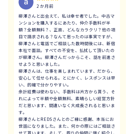
2 か月前
柳澤さんと出会えて、私は幸せ者でした。中古マ
ンションを購入するにあたり、仲介手数料が半
額？全額無料？、正直、どんなカラクリ？他の項
目で請求される？なんて思ったのは事実ですが、
柳澤さんと電話でご相談した数時間後には、新宿
本社で面談。すべての不安を、払拭して頂いたの
が柳澤さん。柳澤さんだっからこそ、話を前進さ
せようと思いました。
柳澤さんは、仕事を楽しまれています、だから、
安心して任せられる。とにかく、レスポンスは早
い、的確で分かりやすい。
余計経費は使わない、手数料は片方から貰う、そ
れによって半額や全額無料、素晴らしい経営方針
だと思います、間違いなく大成長されると思いま
す。
柳澤さんとREDSさんとのご縁に感謝、本当にお
世話になりました。また、何かの際にはご相談さ
せて貰います、そして、周りの仲間に強く紹介し