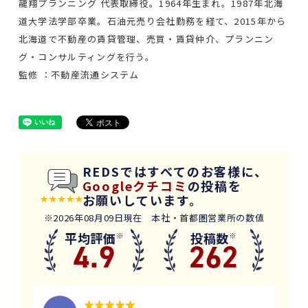
龍翔プランニング 代表取締役。1964年生まれ。1987年北海
道大学法学部卒業。石油元売り会社勤務を経て、2015年から
北海道で不動産の賃貸管理、売買・賃貸仲介、プランニン
グ・コンサルティングを行う。
監修 ：不動産流通システム
REDSではすべてのお客様に、
Googleクチコミ
の投稿を
お願いしています。
※2026年08月09日現在 本社・首都圏営業所の数値
平均評価
投稿数
※
※
4.9
262