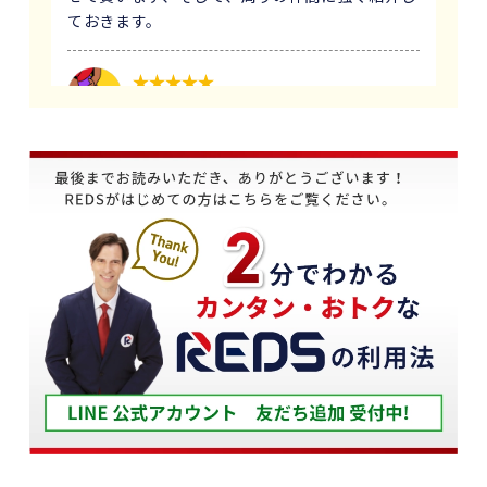
ておきます。
1 か月前
義母にマンションの売却はどこがいいのか相談を
受け、すぐにREDSを紹介しました。
他の不動産会社と違って、売り込みが全くなく自
分のペースで進めることが出来るのが非常に大き
かったです。
担当の下山さんには大変お世話になりました。
築年数が厳しい条件の中、数々の条件を伝えたと
ころ、適切かつ具体的に提案していただきまし
た。
下山さんの人柄も安心でき、打ち合わせの時に、
冗談や笑い話が多く、不動産売却のことを忘れて
しまうほどでした。