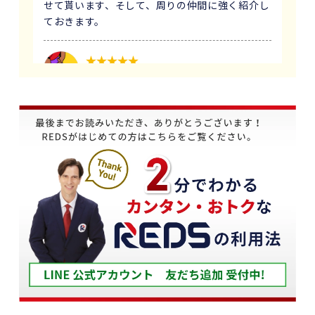
せて貰います、そして、周りの仲間に強く紹介し
ておきます。
1 か月前
義母にマンションの売却はどこがいいのか相談を
受け、すぐにREDSを紹介しました。
他の不動産会社と違って、売り込みが全くなく自
分のペースで進めることが出来るのが非常に大き
かったです。
担当の下山さんには大変お世話になりました。
築年数が厳しい条件の中、数々の条件を伝えたと
ころ、適切かつ具体的に提案していただきまし
た。
下山さんの人柄も安心でき、打ち合わせの時に、
冗談や笑い話が多く、不動産売却のことを忘れて
しまうほどでした。