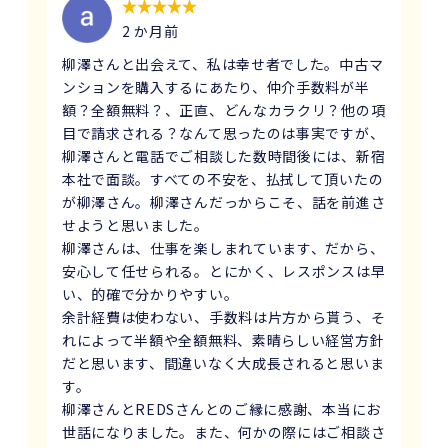
2 か月前
柳澤さんと出会えて、私は幸せ者でした。中古マ
ンションを購入するにあたり、仲介手数料が半
額？全額無料？、正直、どんなカラクリ？他の項
目で請求される？なんて思ったのは事実ですが、
柳澤さんと電話でご相談した数時間後には、新宿
本社で面談。すべての不安を、払拭して頂いたの
が柳澤さん。柳澤さんだっからこそ、話を前進さ
せようと思いました。
柳澤さんは、仕事を楽しまれています、だから、
安心して任せられる。とにかく、レスポンスは早
い、的確で分かりやすい。
余計経費は使わない、手数料は片方から貰う、そ
れによって半額や全額無料、素晴らしい経営方針
だと思います、間違いなく大成長されると思いま
す。
柳澤さんとREDSさんとのご縁に感謝、本当にお
世話になりました。また、何かの際にはご相談さ