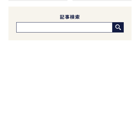
5 か月前
新しい自宅の購入でお世話になりました。仲介手
記事検索
数料が無料だったのが素晴らしいです。担当の方
（中石さん）の知識も豊富で、返事も迅速、物件
購入に際してゴリ押しもなく、気になる物件につ
いてフラットなご意見をいただけたのが性に合っ
ていました。おすすめです。
※Google口コミより他の口コミを見る