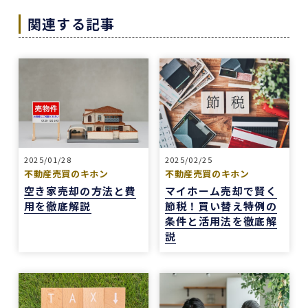
また色々な相談もすぐ迅速に対応していただ感謝
関連する記事
しております。
また機会があれば是非REDSを利用したいし、紹
介していきたいと思います。
エージェントの指名は下山さんをオススメしま
す！
本当にありがとうございました！
2025/01/28
2025/02/25
不動産売買のキホン
不動産売買のキホン
空き家売却の方法と費
マイホーム売却で賢く
1 か月前
用を徹底解説
節税！買い替え特例の
中古マンションの売却でお世話になりました。
条件と活用法を徹底解
担当の志水様は、ベテランならではの豊富な知識
説
で市場動向や適正価格を丁寧に解説してくださ
り、終始納得感を持って進めることができまし
た。
何より素晴らしいと感じたのは、情報の囲い込み