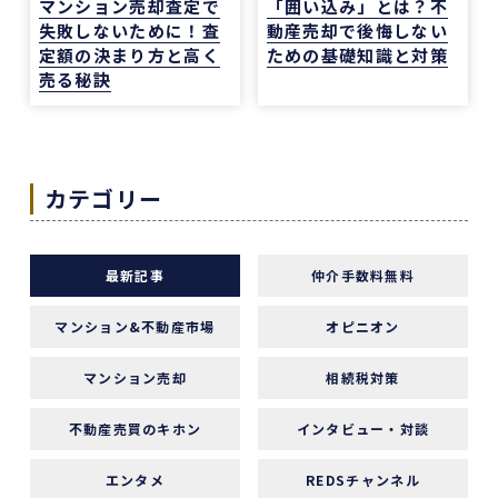
マンション売却査定で
「囲い込み」とは？不
一方で、自分が望む物件像がまだ明確でない人
失敗しないために！査
動産売却で後悔しない
や、うまく検索できない人にとっては、REDSだ
定額の決まり方と高く
ための基礎知識と対策
けで良い物件に出会うのは少し難しいかもしれま
売る秘訣
せん。
ただ、そういう場合でも、結局は良い不動産会社
や担当者に出会えないと希望の物件にはたどり着
カテゴリー
きにくいと思います。
安い買い物ではないので、まずは自分でもいろい
ろな物件を見て勉強し、ある程度判断できる状態
になってから動くのが大切だと感じました。
最新記事
仲介手数料無料
担当の山崎一さん対応がスムーズで、とても安心
マンション&不動産市場
オピニオン
感がありました。こちらが気になることや質問に
も毎回正確に答えていただけただけでなく、自分
マンション売却
相続税対策
では気づいていなかった点まで補足して教えてく
ださり、終始安心してお任せできました。
不動産売買のキホン
インタビュー・対談
エンタメ
REDSチャンネル