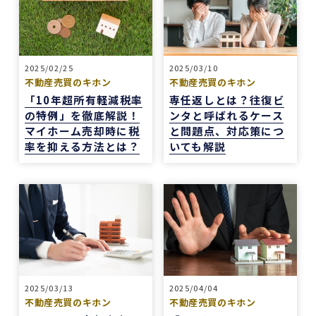
等を一切行わないという徹底した透明性です。こ
の誠実な姿勢と親身な対応に、人間としても深い
信頼を置くことができました。
結果として非常に満足のいく売却ができ、今後も
購入の機会があればぜひ志水様にお願いしたいと
2025/02/25
2025/03/10
不動産売買のキホン
不動産売買のキホン
考えています。知人にも自信を持って紹介できる
「10年超所有軽減税率
専任返しとは？往復ビ
不動産会社様です。
の特例」を徹底解説！
ンタと呼ばれるケース
マイホーム売却時に税
と問題点、対応策につ
率を抑える方法とは？
いても解説
4 か月前
REDSは、自分でSUUMOなどを使って物件検索
ができる人にはおすすめだと感じました。
他の不動産会社にも行きましたが、こちらの希望
に寄り添うというより、不動産会社側が売りたい
物件を勧められているように感じることもありま
した。
2025/03/13
2025/04/04
その点、REDSは自分で見つけた物件を軸に進め
不動産売買のキホン
不動産売買のキホン
やすいのがよかったです。