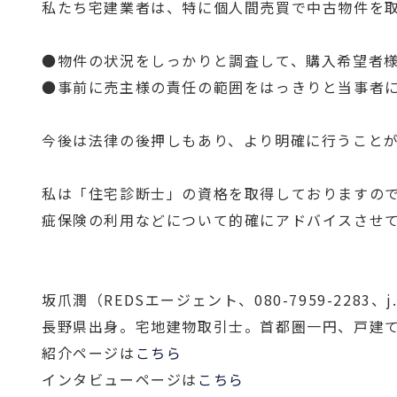
私たち宅建業者は、特に個人間売買で中古物件を
●物件の状況をしっかりと調査して、購入希望者
●事前に売主様の責任の範囲をはっきりと当事者
今後は法律の後押しもあり、より明確に行うこと
私は「住宅診断士」の資格を取得しておりますの
疵保険の利用などについて的確にアドバイスさせ
坂爪潤（REDSエージェント、080-7959-2283、j.sa
長野県出身。宅地建物取引士。首都圏一円、戸建
紹介ページは
こちら
インタビューページは
こちら