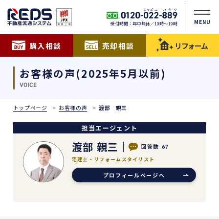
MENU
受付時間：年中無休／10時〜19時
購入相談
売却相談
リフォーム
お客様の声(2025年5月以前)
VOICE
トップページ
お客様の声
渡部 親三
担当エージェント
渡部 親三
回答数
67
宅建士・リフォームスタイリスト
プロフィールページへ