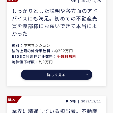
P様
|
2023/12/25
しっかりとした説明や各方面のアド
バイスにも満足。初めての不動産売
買を渡部様にお願いできて本当によ
かった
種別：
中古マンション
法的上限の仲介手数料：
約202万円
REDSご利用仲介手数料：
手数料無料
物件値下げ額：
約9万円
詳しく見る
購入
K.S様
|
2023/12/11
業界に精通している担当者。不動産