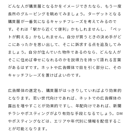
どんな人が購買層となるかをイメージできたなら、もう一度
長所のグルーピングを眺めてみましょう。ターゲットとなる
購買層が一番気になるキャッチフレーズを考えてみるので
す。それは「駅から近くて便利」かもしれませんし、「ペッ
トが飼える」かもしれません。自分が買うときの決め手がど
こにあったかを思い出して、そこに訴求する点を追及してみ
ましょう。自分が住んでいた物件であるのなら、どんな人が
そこに住めば幸せになれるのかを説得力を持って語れる言葉
があるはずです。ネットや広告媒体で目を引く部分に、その
キャッチフレーズを置けばよいのです。
広告媒体の選定も、購買層がはっきりしていればより効果的
となります。若い世代向けであれば、ネットでの広告媒体の
露出を増やすことが効果的ですし、年配向けであれば、新聞
チラシやポスティングがより有効な手段となるでしょう。DM
やポスティングなどは、エリアや年代別に情報を配信するこ
とが可能となります。