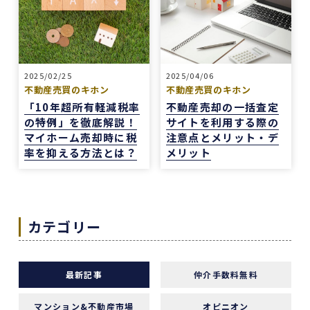
他の不動産会社にも行きましたが、こちらの希望
に寄り添うというより、不動産会社側が売りたい
物件を勧められているように感じることもありま
した。
2025/02/25
2025/04/06
その点、REDSは自分で見つけた物件を軸に進め
不動産売買のキホン
不動産売買のキホン
やすいのがよかったです。
「10年超所有軽減税率
不動産売却の一括査定
一方で、自分が望む物件像がまだ明確でない人
の特例」を徹底解説！
サイトを利用する際の
や、うまく検索できない人にとっては、REDSだ
マイホーム売却時に税
注意点とメリット・デ
けで良い物件に出会うのは少し難しいかもしれま
率を抑える方法とは？
メリット
せん。
ただ、そういう場合でも、結局は良い不動産会社
や担当者に出会えないと希望の物件にはたどり着
カテゴリー
きにくいと思います。
安い買い物ではないので、まずは自分でもいろい
ろな物件を見て勉強し、ある程度判断できる状態
になってから動くのが大切だと感じました。
最新記事
仲介手数料無料
担当の山崎一さん対応がスムーズで、とても安心
マンション&不動産市場
オピニオン