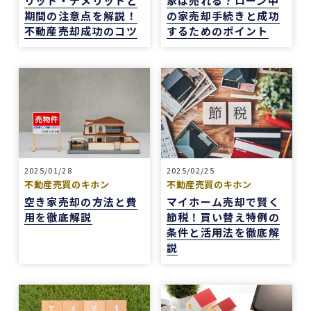
リット・デメリットと
家は売れる？ローン中
中古マンションの売却でお世話になりました。
期間の注意点を解説！
の家売却手続きと成功
担当の志水様は、ベテランならではの豊富な知識
不動産売却成功のコツ
するためのポイント
で市場動向や適正価格を丁寧に解説してくださ
り、終始納得感を持って進めることができまし
た。
何より素晴らしいと感じたのは、情報の囲い込み
等を一切行わないという徹底した透明性です。こ
の誠実な姿勢と親身な対応に、人間としても深い
信頼を置くことができました。
結果として非常に満足のいく売却ができ、今後も
購入の機会があればぜひ志水様にお願いしたいと
2025/01/28
2025/02/25
不動産売買のキホン
不動産売買のキホン
考えています。知人にも自信を持って紹介できる
空き家売却の方法と費
マイホーム売却で賢く
不動産会社様です。
用を徹底解説
節税！買い替え特例の
条件と活用法を徹底解
説
4 か月前
REDSは、自分でSUUMOなどを使って物件検索
ができる人にはおすすめだと感じました。