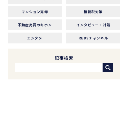
感がありました。こちらが気になることや質問に
も毎回正確に答えていただけただけでなく、自分
マンション売却
相続税対策
では気づいていなかった点まで補足して教えてく
ださり、終始安心してお任せできました。
不動産売買のキホン
インタビュー・対談
エンタメ
REDSチャンネル
5 か月前
新しい自宅の購入でお世話になりました。仲介手
記事検索
数料が無料だったのが素晴らしいです。担当の方
（中石さん）の知識も豊富で、返事も迅速、物件
購入に際してゴリ押しもなく、気になる物件につ
いてフラットなご意見をいただけたのが性に合っ
ていました。おすすめです。
※Google口コミより他の口コミを見る