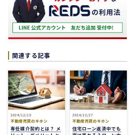
築年数が厳しい条件の中、数々の条件を伝えたと
ころ、適切かつ具体的に提案していただきまし
た。
下山さんの人柄も安心でき、打ち合わせの時に、
冗談や笑い話が多く、不動産売却のことを忘れて
しまうほどでした。
また色々な相談もすぐ迅速に対応していただ感謝
関連する記事
しております。
また機会があれば是非REDSを利用したいし、紹
介していきたいと思います。
エージェントの指名は下山さんをオススメしま
す！
本当にありがとうございました！
2024/12/10
2024/12/27
不動産売買のキホン
不動産売買のキホン
専任媒介契約とは？ メ
住宅ローン返済中でも
1 か月前