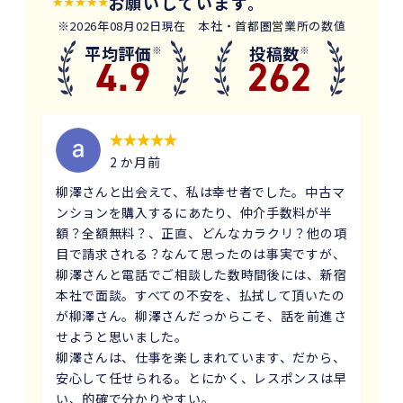
お願いしています。
※2026年08月02日現在 本社・首都圏営業所の数値
平均評価
投稿数
※
※
4.9
262
2 か月前
柳澤さんと出会えて、私は幸せ者でした。中古マ
ンションを購入するにあたり、仲介手数料が半
額？全額無料？、正直、どんなカラクリ？他の項
目で請求される？なんて思ったのは事実ですが、
柳澤さんと電話でご相談した数時間後には、新宿
本社で面談。すべての不安を、払拭して頂いたの
が柳澤さん。柳澤さんだっからこそ、話を前進さ
せようと思いました。
柳澤さんは、仕事を楽しまれています、だから、
安心して任せられる。とにかく、レスポンスは早
い、的確で分かりやすい。