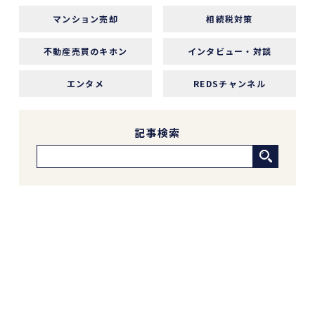
マンション売却
相続税対策
中古マンションの売却でお世話になりました。
担当の志水様は、ベテランならではの豊富な知識
不動産売買のキホン
インタビュー・対談
で市場動向や適正価格を丁寧に解説してくださ
り、終始納得感を持って進めることができまし
エンタメ
REDSチャンネル
た。
何より素晴らしいと感じたのは、情報の囲い込み
等を一切行わないという徹底した透明性です。こ
記事検索
の誠実な姿勢と親身な対応に、人間としても深い
信頼を置くことができました。
結果として非常に満足のいく売却ができ、今後も
購入の機会があればぜひ志水様にお願いしたいと
考えています。知人にも自信を持って紹介できる
不動産会社様です。
4 か月前
REDSは、自分でSUUMOなどを使って物件検索
ができる人にはおすすめだと感じました。