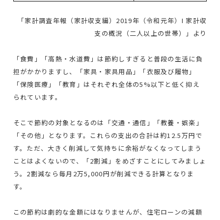
「家計調査年報（家計収支編）2019年（令和元年）I 家計収
支の概況（二人以上の世帯）」より
「食費」「高熱・水道費」は節約しすぎると普段の生活に負
担がかかりますし、「家具・家具用品」「衣服及び履物」
「保険医療」「教育」はそれぞれ全体の5%以下と低く抑え
られています。
そこで節約の対象となるのは「交通・通信」「教養・娯楽」
「その他」となります。これらの支出の合計は約12.5万円で
す。ただ、大きく削減して気持ちに余裕がなくなってしまう
ことはよくないので、「2割減」をめざすことにしてみましょ
う。2割減なら毎月2万5,000円が削減できる計算となりま
す。
この節約は劇的な金額にはなりませんが、住宅ローンの減額