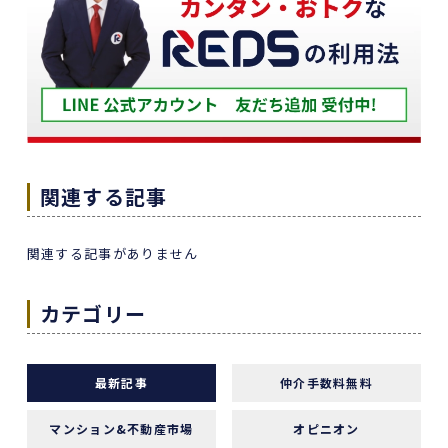
築年数が厳しい条件の中、数々の条件を伝えたと
ころ、適切かつ具体的に提案していただきまし
た。
下山さんの人柄も安心でき、打ち合わせの時に、
冗談や笑い話が多く、不動産売却のことを忘れて
しまうほどでした。
また色々な相談もすぐ迅速に対応していただ感謝
関連する記事
しております。
また機会があれば是非REDSを利用したいし、紹
関連する記事がありません
介していきたいと思います。
エージェントの指名は下山さんをオススメしま
カテゴリー
す！
本当にありがとうございました！
最新記事
仲介手数料無料
マンション&不動産市場
オピニオン
1 か月前