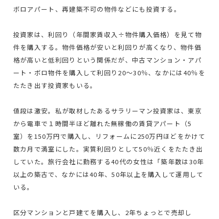
ボロアパート、再建築不可の物件などにも投資する。
投資家は、利回り（年間家賃収入÷物件購入価格）を見て物
件を購入する。物件価格が安いと利回りが高くなり、物件価
格が高いと低利回りという関係だが、中古マンション・アパ
ート・ボロ物件を購入して利回り20～30％、なかには40％を
たたき出す投資家もいる。
値段は激安。私が取材したあるサラリーマン投資家は、東京
から電車で１時間半ほど離れた無稼働の賃貸アパート（5
室）を150万円で購入し、リフォームに250万円ほどをかけて
数カ月で満室にした。実質利回りとして50％近くをたたき出
していた。旅行会社に勤務する40代の女性は「築年数は30年
以上の築古で、なかには40年、50年以上を購入して運用して
いる。
区分マンションと戸建てを購入し、2年ちょっとで売却し