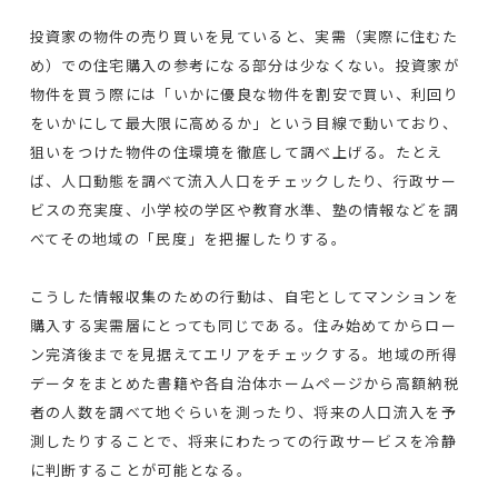
投資家の物件の売り買いを見ていると、実需（実際に住むた
め）での住宅購入の参考になる部分は少なくない。投資家が
物件を買う際には「いかに優良な物件を割安で買い、利回り
をいかにして最大限に高めるか」という目線で動いており、
狙いをつけた物件の住環境を徹底して調べ上げる。たとえ
ば、人口動態を調べて流入人口をチェックしたり、行政サー
ビスの充実度、小学校の学区や教育水準、塾の情報などを調
べてその地域の「民度」を把握したりする。
こうした情報収集のための行動は、自宅としてマンションを
購入する実需層にとっても同じである。住み始めてからロー
ン完済後までを見据えてエリアをチェックする。地域の所得
データをまとめた書籍や各自治体ホームページから高額納税
者の人数を調べて地ぐらいを測ったり、将来の人口流入を予
測したりすることで、将来にわたっての行政サービスを冷静
に判断することが可能となる。