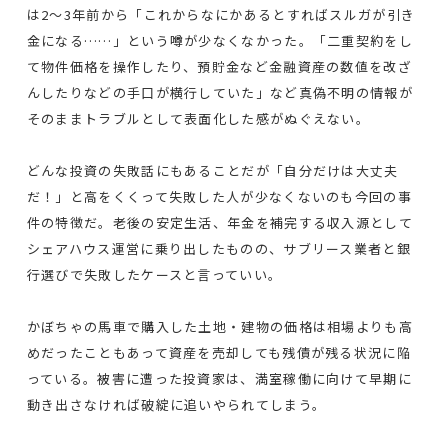
は2～3年前から「これからなにかあるとすればスルガが引き
金になる……」という噂が少なくなかった。「二重契約をし
て物件価格を操作したり、預貯金など金融資産の数値を改ざ
んしたりなどの手口が横行していた」など真偽不明の情報が
そのままトラブルとして表面化した感がぬぐえない。
どんな投資の失敗話にもあることだが「自分だけは大丈夫
だ！」と高をくくって失敗した人が少なくないのも今回の事
件の特徴だ。老後の安定生活、年金を補完する収入源として
シェアハウス運営に乗り出したものの、サブリース業者と銀
行選びで失敗したケースと言っていい。
かぼちゃの馬車で購入した土地・建物の価格は相場よりも高
めだったこともあって資産を売却しても残債が残る状況に陥
っている。被害に遭った投資家は、満室稼働に向けて早期に
動き出さなければ破綻に追いやられてしまう。