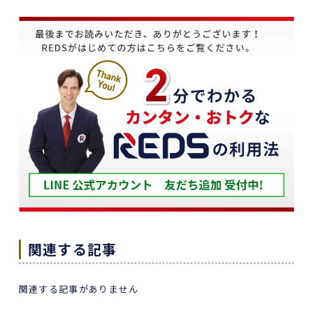
2 か月前
柳澤さんと出会えて、私は幸せ者でした。中古マンシ
ョンを購入するにあたり、仲介手数料が半額？全額無
料？、正直、どんなカラクリ？他の項目で請求され
る？なんて思ったのは事実ですが、柳澤さんと電話で
ご相談した数時間後には、新宿本社で面談。すべての
不安を、払拭して頂いたのが柳澤さん。柳澤さんだっ
からこそ、話を前進させようと思いました。
柳澤さんは、仕事を楽しまれています、だから、安心
して任せられる。とにかく、レスポンスは早い、的確
で分かりやすい。
余計経費は使わない、手数料は片方から貰う、それに
よって半額や全額無料、素晴らしい経営方針だと思い
ます、間違いなく大成長されると思います。
関連する記事
柳澤さんとREDSさんとのご縁に感謝、本当にお世話に
なりました。また、何かの際にはご相談させて貰いま
関連する記事がありません
す、そして、周りの仲間に強く紹介しておきます。