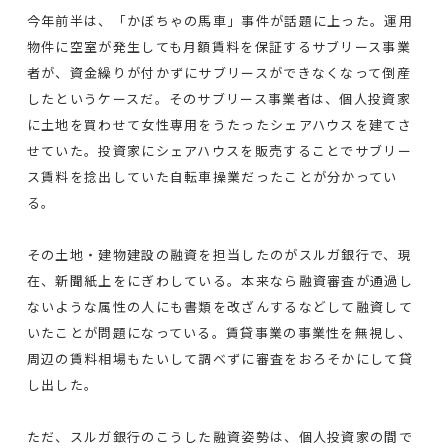
今年前半は、「かぼちゃの馬車」事件が話題に上った。運用
物件に空室が発生しても月額賃料を保証するサブリース事業
者が、資金繰りが付かずにサブリースができなくなって倒産
したというケースだ。そのサブリース事業者は、個人投資家
に土地を買わせて女性専用をうたったシェアハウスを建てさ
せていた。投資家にシェアハウスを販売することでサブリー
ス賃料を捻出していた自転車操業だったことが分かってい
る。
その土地・建物建設の融資を担当したのがスルガ銀行で、現
在、新聞紙上をにぎわしている。本来なら融資審査が通過し
ないような属性の人にも書類を改ざんするなどして融資して
いたことが問題になっている。賃貸事業の事業性を無視し、
周辺の賃料相場もたいして調べずに審査をおろそかにして貸
し出した。
ただ、スルガ銀行のこうした融資姿勢は、個人投資家の間で