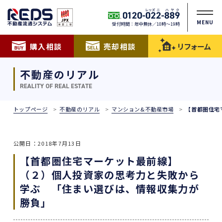
MENU
受付時間：年中無休／10時〜19時
購入相談
売却相談
リフォーム
不動産のリアル
REALITY OF REAL ESTATE
トップページ
不動産のリアル
マンション&不動産市場
【首都圏住宅
公開日：2018年7月13日
【首都圏住宅マーケット最前線】
（２）個人投資家の思考力と失敗から
学ぶ 「住まい選びは、情報収集力が
勝負」