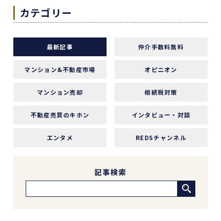
カテゴリー
1 か月前
義母にマンションの売却はどこがいいのか相談を受
最新記事
仲介手数料無料
け、すぐにREDSを紹介しました。
他の不動産会社と違って、売り込みが全くなく自分の
マンション&不動産市場
オピニオン
ペースで進めることが出来るのが非常に大きかったで
す。
マンション売却
相続税対策
担当の下山さんには大変お世話になりました。
不動産売買のキホン
インタビュー・対談
築年数が厳しい条件の中、数々の条件を伝えたとこ
エンタメ
REDSチャンネル
ろ、適切かつ具体的に提案していただきました。
下山さんの人柄も安心でき、打ち合わせの時に、冗談
や笑い話が多く、不動産売却のことを忘れてしまうほ
記事検索
どでした。
また色々な相談もすぐ迅速に対応していただ感謝して
おります。