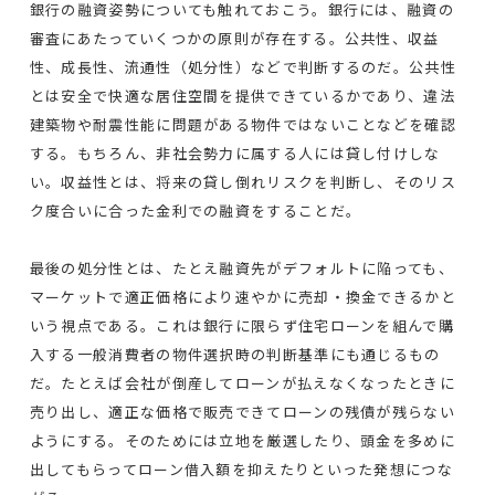
銀行の融資姿勢についても触れておこう。銀行には、融資の
審査にあたっていくつかの原則が存在する。公共性、収益
性、成長性、流通性（処分性）などで判断するのだ。公共性
とは安全で快適な居住空間を提供できているかであり、違法
建築物や耐震性能に問題がある物件ではないことなどを確認
する。もちろん、非社会勢力に属する人には貸し付けしな
い。収益性とは、将来の貸し倒れリスクを判断し、そのリス
ク度合いに合った金利での融資をすることだ。
最後の処分性とは、たとえ融資先がデフォルトに陥っても、
マーケットで適正価格により速やかに売却・換金できるかと
いう視点である。これは銀行に限らず住宅ローンを組んで購
入する一般消費者の物件選択時の判断基準にも通じるもの
だ。たとえば会社が倒産してローンが払えなくなったときに
売り出し、適正な価格で販売できてローンの残債が残らない
ようにする。そのためには立地を厳選したり、頭金を多めに
出してもらってローン借入額を抑えたりといった発想につな