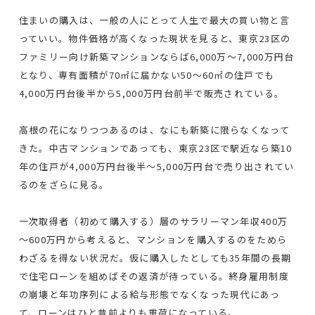
住まいの購入は、一般の人にとって人生で最大の買い物と言
っていい。物件価格が高くなった現状を見ると、東京23区の
ファミリー向け新築マンションならば6,000万～7,000万円台
となり、専有面積が70㎡に届かない50～60㎡の住戸でも
4,000万円台後半から5,000万円台前半で販売されている。
高根の花になりつつあるのは、なにも新築に限らなくなって
きた。中古マンションであっても、東京23区で駅近なら築10
年の住戸が4,000万円台後半～5,000万円台で売り出されてい
るのをざらに見る。
一次取得者（初めて購入する）層のサラリーマン年収400万
～600万円から考えると、マンションを購入するのをためら
わざるを得ない状況だ。仮に購入したとしても35年間の長期
で住宅ローンを組めばその返済が待っている。終身雇用制度
の崩壊と年功序列による給与形態でなくなった現代にあっ
て、ローンはひと昔前よりも重荷になっている。