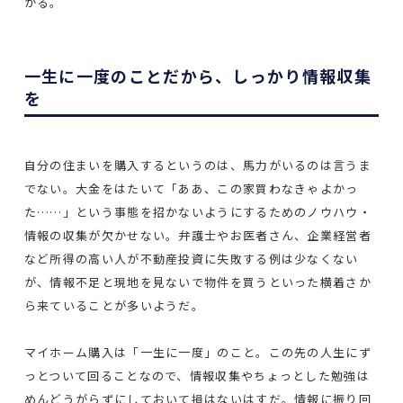
がる。
一生に一度のことだから、しっかり情報収集
を
自分の住まいを購入するというのは、馬力がいるのは言うま
でない。大金をはたいて「ああ、この家買わなきゃよかっ
た……」という事態を招かないようにするためのノウハウ・
情報の収集が欠かせない。弁護士やお医者さん、企業経営者
など所得の高い人が不動産投資に失敗する例は少なくない
が、情報不足と現地を見ないで物件を買うといった横着さか
ら来ていることが多いようだ。
マイホーム購入は「一生に一度」のこと。この先の人生にず
っとついて回ることなので、情報収集やちょっとした勉強は
めんどうがらずにしておいて損はないはすだ。情報に振り回