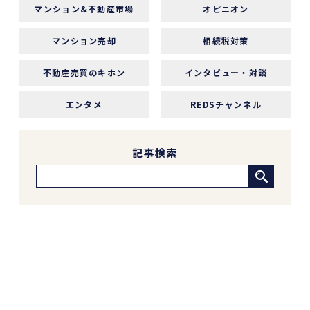
マンション&不動産市場
オピニオン
1 か月前
マンション売却
相続税対策
中古マンションの売却でお世話になりました。
担当の志水様は、ベテランならではの豊富な知識
不動産売買のキホン
インタビュー・対談
で市場動向や適正価格を丁寧に解説してくださ
り、終始納得感を持って進めることができまし
エンタメ
REDSチャンネル
た。
何より素晴らしいと感じたのは、情報の囲い込み
等を一切行わないという徹底した透明性です。こ
記事検索
の誠実な姿勢と親身な対応に、人間としても深い
信頼を置くことができました。
結果として非常に満足のいく売却ができ、今後も
購入の機会があればぜひ志水様にお願いしたいと
考えています。知人にも自信を持って紹介できる
不動産会社様です。
4 か月前