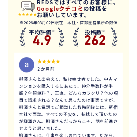
REDSではすべてのお客様に、
Googleクチコミ
の投稿を
お願いしています。
※2026年08月02日現在 本社・首都圏営業所の数値
平均評価
投稿数
※
※
4.9
262
2 か月前
柳澤さんと出会えて、私は幸せ者でした。中古マ
ンションを購入するにあたり、仲介手数料が半
額？全額無料？、正直、どんなカラクリ？他の項
目で請求される？なんて思ったのは事実ですが、
柳澤さんと電話でご相談した数時間後には、新宿
本社で面談。すべての不安を、払拭して頂いたの
が柳澤さん。柳澤さんだっからこそ、話を前進さ
せようと思いました。
柳澤さんは、仕事を楽しまれています、だから、