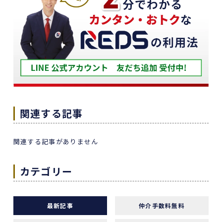
担当の下山さんには大変お世話になりました。
築年数が厳しい条件の中、数々の条件を伝えたと
ころ、適切かつ具体的に提案していただきまし
た。
下山さんの人柄も安心でき、打ち合わせの時に、
冗談や笑い話が多く、不動産売却のことを忘れて
しまうほどでした。
また色々な相談もすぐ迅速に対応していただ感謝
関連する記事
しております。
また機会があれば是非REDSを利用したいし、紹
関連する記事がありません
介していきたいと思います。
エージェントの指名は下山さんをオススメしま
カテゴリー
す！
本当にありがとうございました！
最新記事
仲介手数料無料