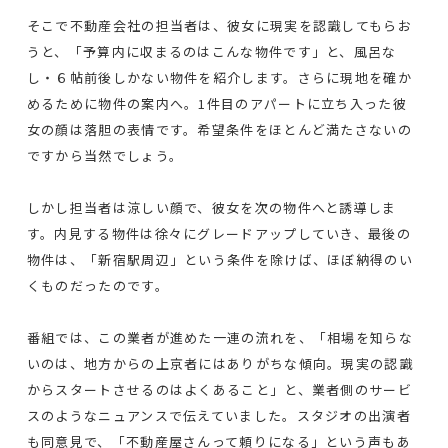
そこで不動産会社の担当者は、彼女に現実を認識してもらお
うと、「予算内に収まるのはこんな物件です」と、風呂な
し・６帖前後しかない物件を紹介します。さらに現地を確か
めるために物件の案内へ。1件目のアパートに立ち入った彼
女の顔は落胆の表情です。希望条件をほとんど満たさないの
ですから当然でしょう。
しかし担当者は涼しい顔で、彼女を次の物件へと誘導しま
す。内見する物件は徐々にグレードアップしていき、最後の
物件は、「新宿駅周辺」という条件を除けば、ほぼ納得のい
くものだったのです。
番組では、この業者が進めた一連の流れを、「相場を知らな
いのは、地方からの上京者にはありがちな傾向。現実の認識
からスタートさせるのはよくあること」と、業者側のサービ
スのようなニュアンスで伝えていました。スタジオの出演者
も同意見で、「不動産屋さんって頼りになる」という声もあ