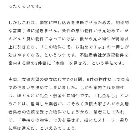
ったくらいです。
しかしこれは、顧客に申し込みを決断させるための、初歩的
な営業手法に過ぎません。条件の悪い物件から見始めて、だ
んだんと良い物件になっていけば、後から見た物件が現物以
上に引き立ち、「この物件こそ、お勧めですよ」の一押しが
効きやすくなる、というワケです。不動産会社が賃貸物件を
案内する際の3件目に「本命」を見せる、という手法です。
実際、女優志望の彼女はわずか2日間、6件の物件探しで東京
での住まいを決めてしまいました。しかも案内された物件
は、ほとんどが礼金・敷金ゼロ物件です。「礼金なし」とい
うことは、担当した業者が、おそらく直接大家さんから入居
者集めの依頼を受けた物件でしょうから、業者にしてみれ
ば、「手持ちの物件」で労を要せず、描いたストーリー通り
に事は進んだ、といえるでしょう。