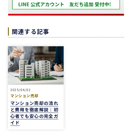
下山さんの人柄も安心でき、打ち合わせの時に、
冗談や笑い話が多く、不動産売却のことを忘れて
しまうほどでした。
また色々な相談もすぐ迅速に対応していただ感謝
関連する記事
しております。
また機会があれば是非REDSを利用したいし、紹
介していきたいと思います。
エージェントの指名は下山さんをオススメしま
す！
本当にありがとうございました！
2025/04/02
マンション売却
マンション売却の流れ
1 か月前
と費用を徹底解説｜初
中古マンションの売却でお世話になりました。
心者でも安心の完全ガ
担当の志水様は、ベテランならではの豊富な知識
イド
で市場動向や適正価格を丁寧に解説してくださ