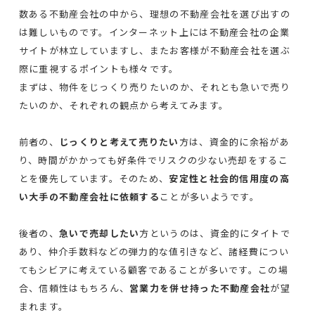
数ある不動産会社の中から、理想の不動産会社を選び出すの
は難しいものです。インターネット上には不動産会社の企業
サイトが林立していますし、またお客様が不動産会社を選ぶ
際に重視するポイントも様々です。
まずは、物件をじっくり売りたいのか、それとも急いで売り
たいのか、それぞれの観点から考えてみます。
前者の、
じっくりと考えて売りたい
方は、資金的に余裕があ
り、時間がかかっても好条件でリスクの少ない売却をするこ
とを優先しています。そのため、
安定性と社会的信用度の高
い大手の不動産会社に依頼する
ことが多いようです。
後者の、
急いで売却したい
方というのは、資金的にタイトで
あり、仲介手数料などの弾力的な値引きなど、諸経費につい
てもシビアに考えている顧客であることが多いです。この場
合、信頼性はもちろん、
営業力を併せ持った不動産会社
が望
まれます。