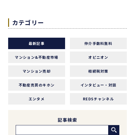
り、終始納得感を持って進めることができまし
た。
何より素晴らしいと感じたのは、情報の囲い込み
カテゴリー
等を一切行わないという徹底した透明性です。こ
の誠実な姿勢と親身な対応に、人間としても深い
信頼を置くことができました。
最新記事
仲介手数料無料
結果として非常に満足のいく売却ができ、今後も
購入の機会があればぜひ志水様にお願いしたいと
マンション&不動産市場
オピニオン
考えています。知人にも自信を持って紹介できる
不動産会社様です。
マンション売却
相続税対策
不動産売買のキホン
インタビュー・対談
4 か月前
エンタメ
REDSチャンネル
REDSは、自分でSUUMOなどを使って物件検索
ができる人にはおすすめだと感じました。
他の不動産会社にも行きましたが、こちらの希望
記事検索
に寄り添うというより、不動産会社側が売りたい
物件を勧められているように感じることもありま
した。